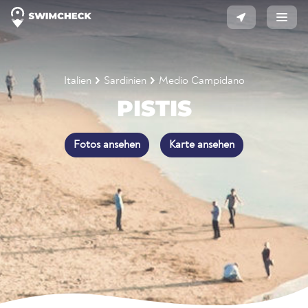
Italien
Sardinien
Medio Campidano
PISTIS
Fotos ansehen
Karte ansehen