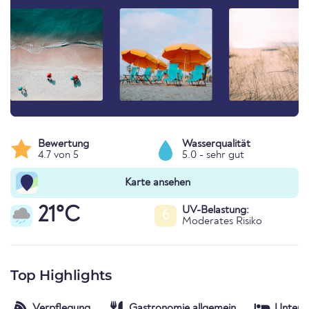
Bewertung
Wasserqualität
4.7 von 5
5.0 - sehr gut
Karte ansehen
21°C
UV-Belastung:
6
Moderates Risiko
Top Highlights
Verpflegung
Gastronomie allgemein
Unterk