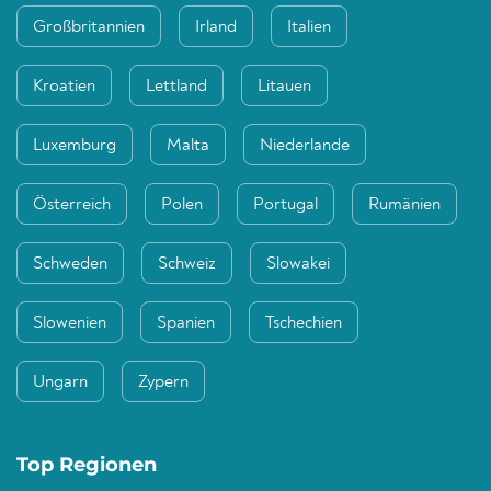
Großbritannien
Irland
Italien
Kroatien
Lettland
Litauen
Luxemburg
Malta
Niederlande
Österreich
Polen
Portugal
Rumänien
Schweden
Schweiz
Slowakei
Slowenien
Spanien
Tschechien
Ungarn
Zypern
Top Regionen