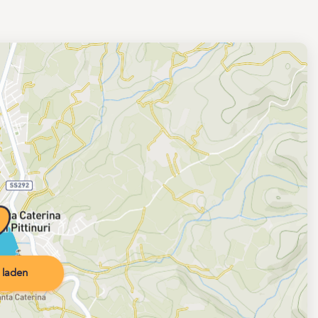
 laden