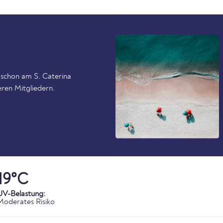
schon am S. Caterina
eren Mitgliedern.
19°C
UV-Belastung:
Moderates Risiko