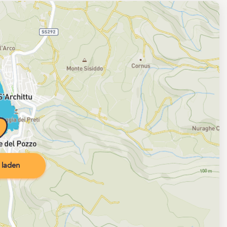
 laden