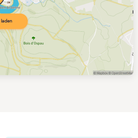
 laden