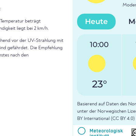
Modera
t
Heute
M
e Temperatur beträgt
igkeit liegt bei 2 km/h.
ichend vor der UV-Strahlung mit
10:00
sind gefährdet. Die Empfehlung
nstes nach den
23°
Basierend auf Daten des Nor
unter der Norwegischen Liz
BY International (CC BY 4.0) l