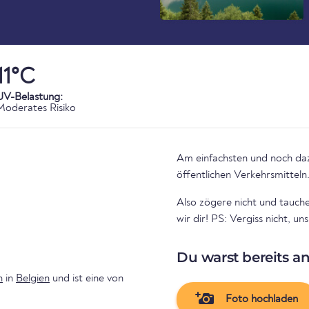
11°C
UV-Belastung:
Moderates Risiko
Am einfachsten und noch daz
öffentlichen Verkehrsmitteln
Also zögere nicht und tauch
wir dir! PS: Vergiss nicht, 
Du warst bereits a
n
in
Belgien
und ist eine von
Foto hochladen