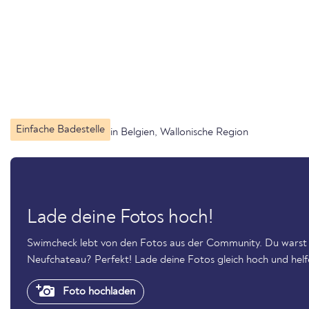
Einfache Badestelle
in Belgien, Wallonische Region
Lade deine Fotos hoch!
Swimcheck lebt von den Fotos aus der Community. Du warst
Neufchateau? Perfekt! Lade deine Fotos gleich hoch und helf
Foto hochladen