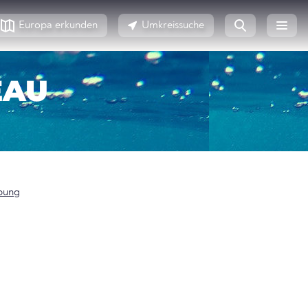
Europa erkunden
Umkreissuche
EAU
bung