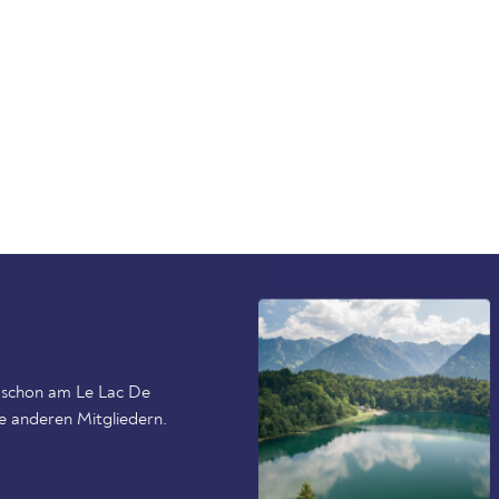
 schon am Le Lac De
e anderen Mitgliedern.