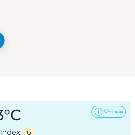
3°C
UV-Index
Index:
6