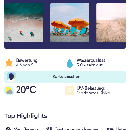
Bewertung
Wasserqualität
4.6 von 5
5.0 - sehr gut
Karte ansehen
20°C
UV-Belastung:
5
Moderates Risiko
Top Highlights
Verpflegung
Gastronomie allgemein
Unterk