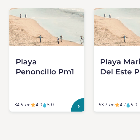
Playa
Playa Mar
Penoncillo Pm1
Del Este 
34.5 km
4.0
5.0
53.7 km
4.2
5.0