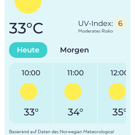
33°C
UV-Index:
6
Moderates Risiko
Heute
Morgen
10:00
11:00
12:00
33°
34°
35°
Basierend auf Daten des Norwegian Meteorological