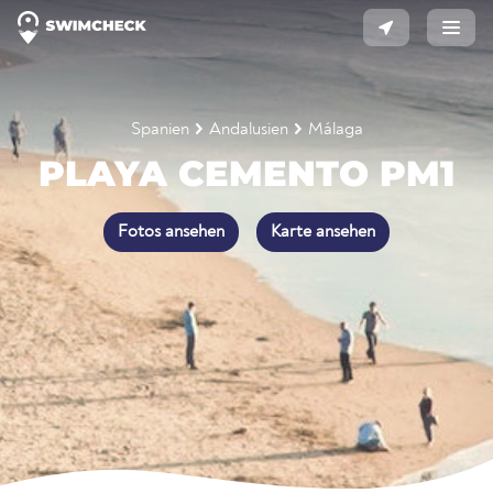
Spanien
Andalusien
Málaga
PLAYA CEMENTO PM1
Fotos ansehen
Karte ansehen