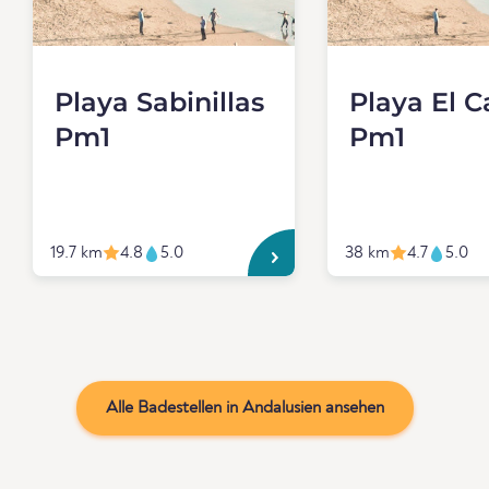
Playa Sabinillas
Playa El Ca
Pm1
Pm1
19.7 km
4.8
5.0
38 km
4.7
5.0
Alle Badestellen in Andalusien ansehen