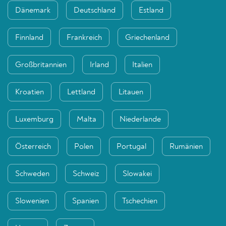
Dänemark
Deutschland
Estland
Finnland
Frankreich
Griechenland
Großbritannien
Irland
Italien
Kroatien
Lettland
Litauen
Luxemburg
Malta
Niederlande
Österreich
Polen
Portugal
Rumänien
Schweden
Schweiz
Slowakei
Slowenien
Spanien
Tschechien