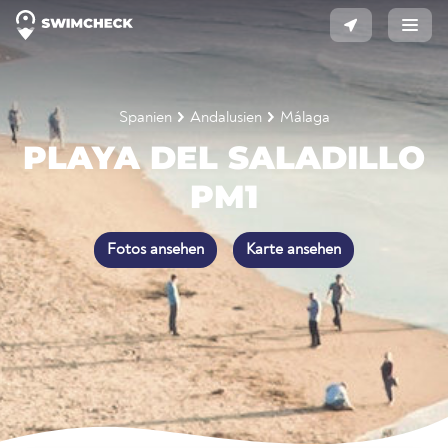
Spanien
Andalusien
Málaga
PLAYA DEL SALADILLO
PM1
Fotos ansehen
Karte ansehen