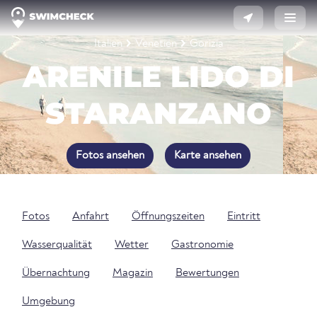
Italien
Venetien
Gorizia
ARENILE LIDO DI
STARANZANO
Fotos ansehen
Karte ansehen
Fotos
Anfahrt
Öffnungszeiten
Eintritt
Wasserqualität
Wetter
Gastronomie
Übernachtung
Magazin
Bewertungen
Umgebung