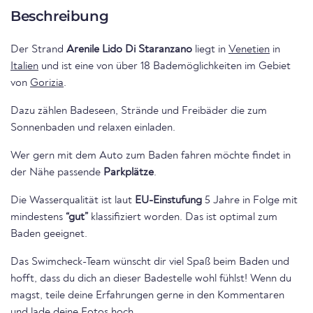
Beschreibung
Der Strand
Arenile Lido Di Staranzano
liegt in
Venetien
in
Italien
und ist eine von über 18 Bademöglichkeiten im Gebiet
von
Gorizia
.
Dazu zählen Badeseen, Strände und Freibäder die zum
Sonnenbaden und relaxen einladen.
Wer gern mit dem Auto zum Baden fahren möchte findet in
der Nähe passende
Parkplätze
.
Die Wasserqualität ist laut
EU-Einstufung
5 Jahre in Folge mit
mindestens
“gut”
klassifiziert worden. Das ist optimal zum
Baden geeignet.
Das Swimcheck-Team wünscht dir viel Spaß beim Baden und
hofft, dass du dich an dieser Badestelle wohl fühlst! Wenn du
magst, teile deine Erfahrungen gerne in den Kommentaren
und lade deine Fotos hoch.