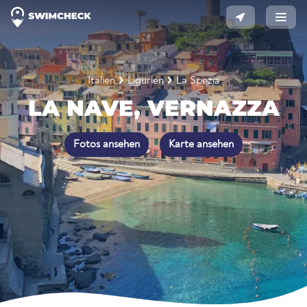
Italien
Ligurien
La Spezia
LA NAVE, VERNAZZA
Fotos ansehen
Karte ansehen