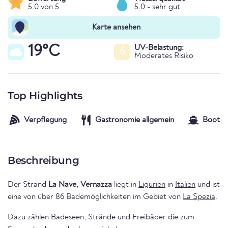
5.0 von 5
5.0 - sehr gut
Karte ansehen
19°C
UV-Belastung:
6
Moderates Risiko
Top Highlights
Verpflegung
Gastronomie allgemein
Bootsve
Beschreibung
Der Strand
La Nave, Vernazza
liegt in
Ligurien
in
Italien
und ist
eine von über 86 Bademöglichkeiten im Gebiet von
La Spezia
.
Dazu zählen Badeseen, Strände und Freibäder die zum