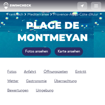
Frankreich
Mediterranee
Provence-Alpes-Côte d'Azur
PLAGE DE
MONTMEYAN
Fotos ansehen
Karte ansehen
Fotos
Anfahrt
Öffnungszeiten
Eintritt
Wetter
Gastronomie
Übernachtung
Bewertungen
Umgebung