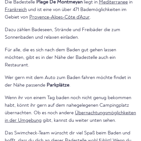
Die Badestelle
Plage De Montmeyan
liegt in
Mediterranee
in
Frankreich
und ist eine von über 471 Bademöglichkeiten im
Gebiet von
Provence-Alpes-Côte d'Azur
.
Dazu zählen Badeseen, Strände und Freibäder die zum
Sonnenbaden und relaxen einladen.
Für alle, die es sich nach dem Baden gut gehen lassen
möchten, gibt es in der Nähe der Badestelle auch ein
Restaurant.
Wer gern mit dem Auto zum Baden fahren möchte findet in
der Nähe passende
Parkplätze
.
Wenn ihr von einem Tag baden noch nicht genug bekommen
habt, könnt ihr gern auf dem nahegelegenen Campingplatz
übernachten. Ob es noch andere
Übernachtungsmöglichkeiten
in der Umgebung
gibt, kannst du weiter unten sehen.
Das Swimcheck-Team wünscht dir viel Spaß beim Baden und
hofft, dass du dich an dieser Badestelle wohl fühlst! Wenn du