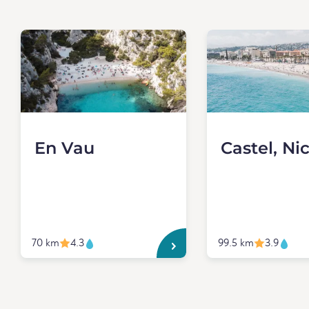
En Vau
Castel, Ni
70 km
4.3
99.5 km
3.9