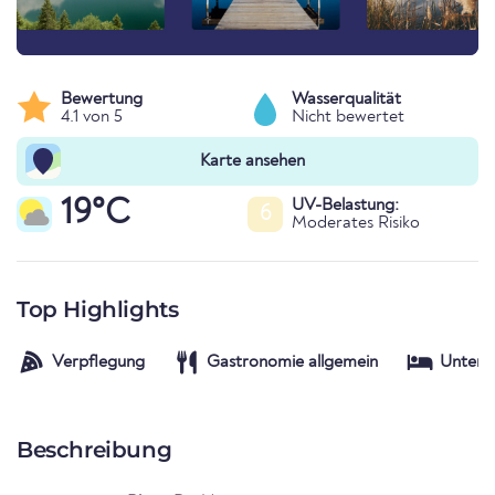
Bewertung
Wasserqualität
4.1 von 5
Nicht bewertet
Karte ansehen
19°C
UV-Belastung:
6
Moderates Risiko
Top Highlights
Verpflegung
Gastronomie allgemein
Unterk
Beschreibung