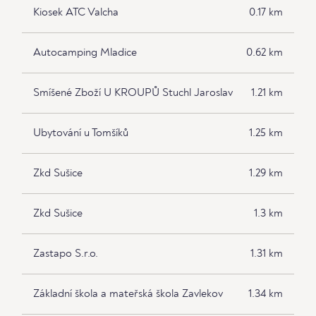
Kiosek ATC Valcha
0.17 km
Autocamping Mladice
0.62 km
Smíšené Zboží U KROUPŮ Stuchl Jaroslav
1.21 km
Ubytování u Tomšíků
1.25 km
Zkd Sušice
1.29 km
Zkd Sušice
1.3 km
Zastapo S.r.o.
1.31 km
Základní škola a mateřská škola Zavlekov
1.34 km