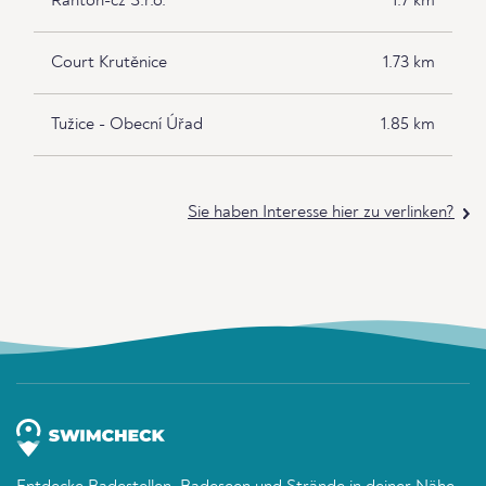
Ranton-cz S.r.o.
1.7 km
Court Krutěnice
1.73 km
Tužice - Obecní Úřad
1.85 km
Sie haben Interesse hier zu verlinken?