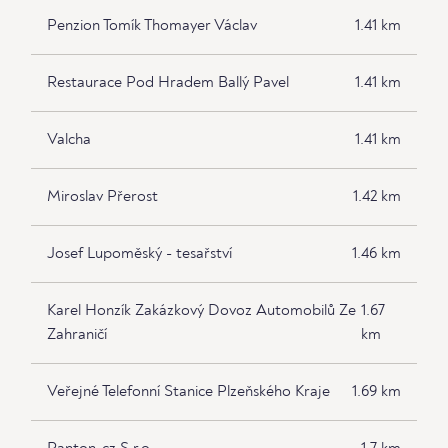
Penzion Tomík Thomayer Václav
1.41 km
Restaurace Pod Hradem Ballý Pavel
1.41 km
Valcha
1.41 km
Miroslav Přerost
1.42 km
Josef Lupoměský - tesařství
1.46 km
Karel Honzík Zakázkový Dovoz Automobilů Ze
1.67
Zahraničí
km
Veřejné Telefonní Stanice Plzeňského Kraje
1.69 km