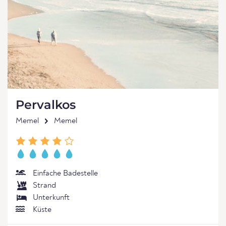
Pervalkos
Memel
Memel
Einfache Badestelle
Strand
Unterkunft
Küste