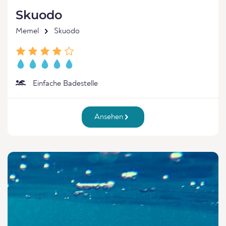
Skuodo
Memel
Skuodo
Einfache Badestelle
Ansehen