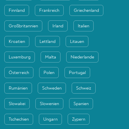
Finnland
Frankreich
Griechenland
Großbritannien
Irland
Italien
Kroatien
Lettland
Litauen
Luxemburg
Malta
Niederlande
Österreich
Polen
Portugal
Rumänien
Schweden
Schweiz
Slowakei
Slowenien
Spanien
Tschechien
Ungarn
Zypern