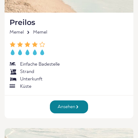
Preilos
Memel
Memel
Einfache Badestelle
Strand
Unterkunft
Küste
Ansehen