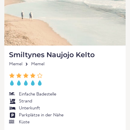
Smiltynes Naujojo Kelto
Memel
Memel
Einfache Badestelle
Strand
Unterkunft
Parkplätze in der Nähe
Küste