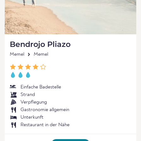
Bendrojo Pliazo
Memel
Memel
Einfache Badestelle
Strand
Verpflegung
Gastronomie allgemein
Unterkunft
Restaurant in der Nähe