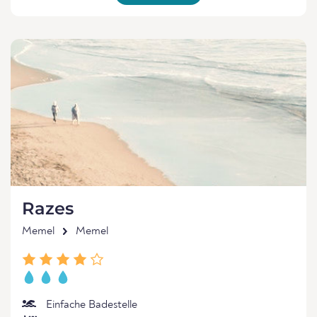
Razes
Memel
Memel
Einfache Badestelle