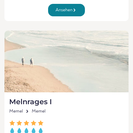
Ansehen
Melnrages I
Memel
Memel