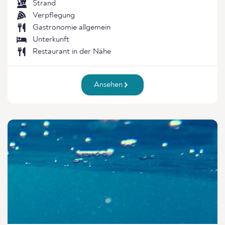
Strand
Verpflegung
Gastronomie allgemein
Unterkunft
Restaurant in der Nähe
Ansehen