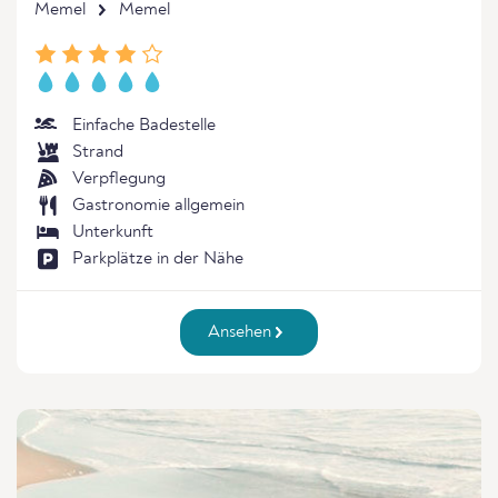
Memel
Memel
Einfache Badestelle
Strand
Verpflegung
Gastronomie allgemein
Unterkunft
Parkplätze in der Nähe
Ansehen