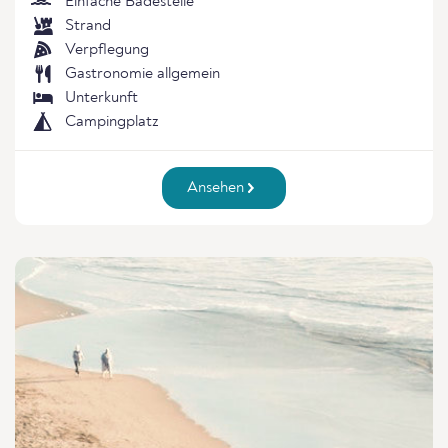
Einfache Badestelle
Strand
Verpflegung
Gastronomie allgemein
Unterkunft
Campingplatz
Ansehen