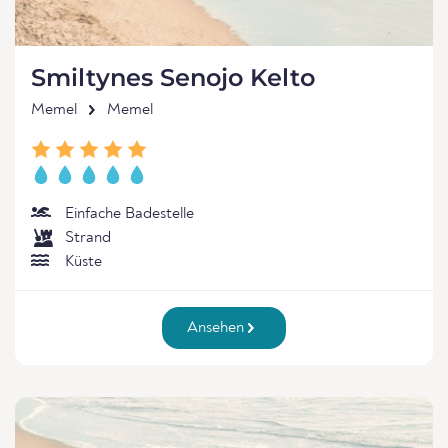
Smiltynes Senojo Kelto
Memel
Memel
Einfache Badestelle
Strand
Küste
Ansehen