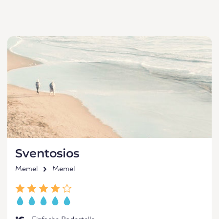
Sventosios
Memel
Memel