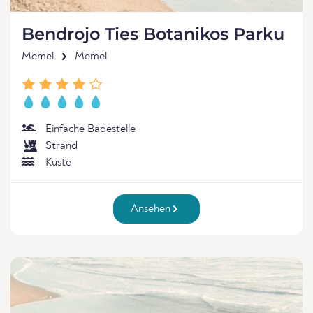
Bendrojo Ties Botanikos Parku
Memel
Memel
Einfache Badestelle
Strand
Küste
Ansehen