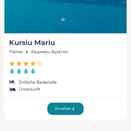
Kursiu Mariu
Memel
Klaipedos Apskritis
Einfache Badestelle
Unterkunft
Ansehen