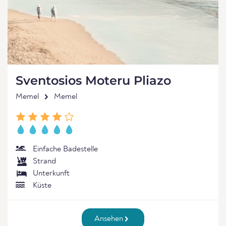
Sventosios Moteru Pliazo
Memel
Memel
Einfache Badestelle
Strand
Unterkunft
Küste
Ansehen