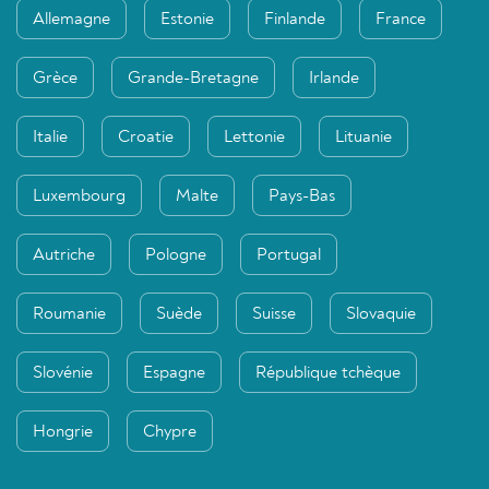
Allemagne
Estonie
Finlande
France
Grèce
Grande-Bretagne
Irlande
Italie
Croatie
Lettonie
Lituanie
Luxembourg
Malte
Pays-Bas
Autriche
Pologne
Portugal
Roumanie
Suède
Suisse
Slovaquie
Slovénie
Espagne
République tchèque
Hongrie
Chypre