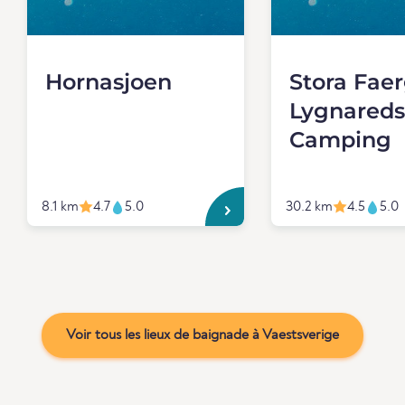
Hornasjoen
Stora Fae
Lygnareds
Camping
8.1 km
4.7
5.0
30.2 km
4.5
5.0
Voir tous les lieux de baignade à Vaestsverige