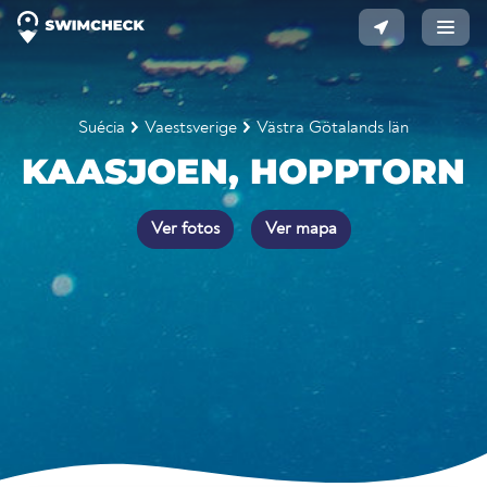
Suécia
Vaestsverige
Västra Götalands län
KAASJOEN, HOPPTORN
Ver fotos
Ver mapa