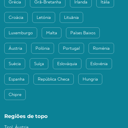
Grécia
Grã-Bretanha
Irlanda
Itália
Croácia
Letónia
Lituânia
Luxemburgo
Malta
Países Baixos
Áustria
Polónia
Portugal
Roménia
Suécia
Suíça
Eslováquia
Eslovénia
Espanha
República Checa
Hungria
Chipre
Regiões de topo
Tirol, Áustria