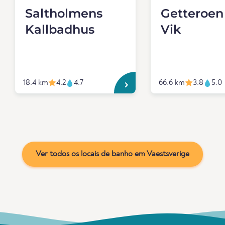
Saltholmens
Getteroen
Kallbadhus
Vik
18.4 km
4.2
4.7
66.6 km
3.8
5.0
Ver todos os locais de banho em Vaestsverige