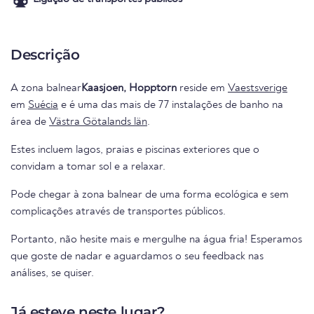
Descrição
A zona balnear
Kaasjoen, Hopptorn
reside em
Vaestsverige
em
Suécia
e é uma das mais de 77 instalações de banho na
área de
Västra Götalands län
.
Estes incluem lagos, praias e piscinas exteriores que o
convidam a tomar sol e a relaxar.
Pode chegar à zona balnear de uma forma ecológica e sem
complicações através de transportes públicos.
Portanto, não hesite mais e mergulhe na água fria! Esperamos
que goste de nadar e aguardamos o seu feedback nas
análises, se quiser.
Já esteve neste lugar?