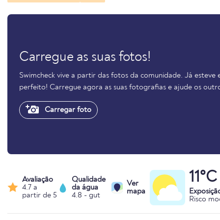
Carregue as suas fotos!
Swimcheck vive a partir das fotos da comunidade. Já estev
perfeito! Carregue agora as suas fotografias e ajude os out
Carregar foto
11°C
Avaliação
Qualidade
Ver
4.7 a
da água
mapa
Exposiçã
partir de 5
4.8 - gut
Risco mo