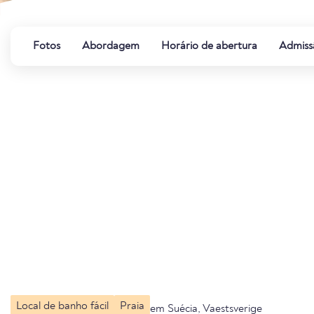
Fotos
Abordagem
Horário de abertura
Admiss
Local de banho fácil
Praia
em Suécia, Vaestsverige