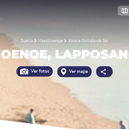
Suécia
Vaestsverige
Västra Götalands län
OENOE, LAPPOSA
Ver fotos
Ver mapa