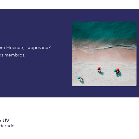
e em Hoenoe, Lapposand?
ros membros.
o UV
derado