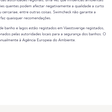
das autoridades regionais, uma vez que influências ambientais
cões quentes podem afectar negativamente a qualidade a curto
ou cercariae, entre outras coisas. Swimcheck não garante a
 faz quaisquer recomendações.
 de banho e lagos estão registados em Vaestsverige registados,
nados pelas autoridades locais para a segurança dos banhos. O
 anualmente à Agência Europeia do Ambiente.