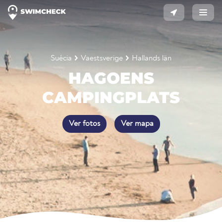
Suécia
Vaestsverige
Hallands län
HAGOENS
CAMPINGPLATS
Ver fotos
Ver mapa