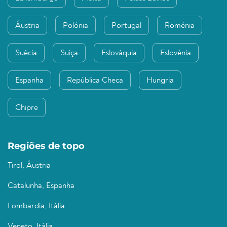
Áustria
Polónia
Portugal
Roménia
Suécia
Suíça
Eslováquia
Eslovénia
Espanha
República Checa
Hungria
Chipre
Regiões de topo
Tirol, Áustria
Catalunha, Espanha
Lombardia, Itália
Veneto, Itália