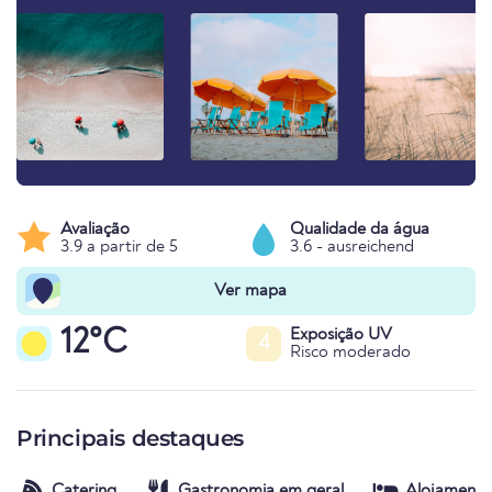
Avaliação
Qualidade da água
3.9 a partir de 5
3.6 - ausreichend
Ver mapa
12°C
Exposição UV
4
Risco moderado
Principais destaques
Catering
Gastronomia em geral
Alojamento