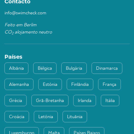
Contacto
info@swimcheck.com
Feito em Berlim
CO
alojamento neutro
2
Países
Albânia
Bélgica
Bulgária
Dinamarca
Alemanha
Estónia
Finlândia
França
Grécia
Grã-Bretanha
Irlanda
Itália
Croácia
Letónia
Lituânia
Luxemburgo
Malta
Países Baixos