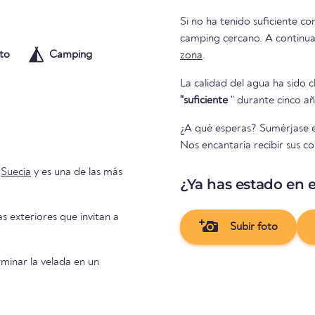
Si no ha tenido suficiente co
camping cercan
to
Camping
zona
.
La calidad del agua ha sido c
"suficiente
" durante cinco añ
¿A qué esperas? Sumérjase en
Nos encantaría recibir sus co
n
Suecia
y es una de las más
¿Ya has estado en e
as exteriores que invitan a
Subir foto
minar la velada en un