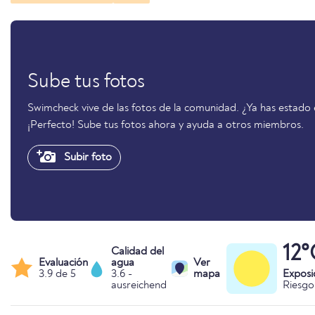
Sube tus fotos
Swimcheck vive de las fotos de la comunidad. ¿Ya has estad
¡Perfecto! Sube tus fotos ahora y ayuda a otros miembros.
Subir foto
12°
Calidad del
Evaluación
agua
Ver
3.9 de 5
3.6 -
mapa
Exposi
ausreichend
Riesg