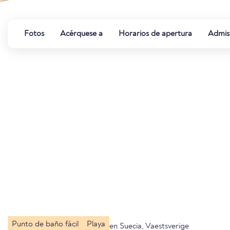
Fotos
Acérquese a
Horarios de apertura
Admis
Punto de baño fácil
Playa
en Suecia, Vaestsverige