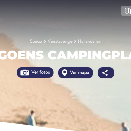
Suecia
Vaestsverige
Hallands län
GOENS CAMPINGPL
Ver fotos
Ver mapa