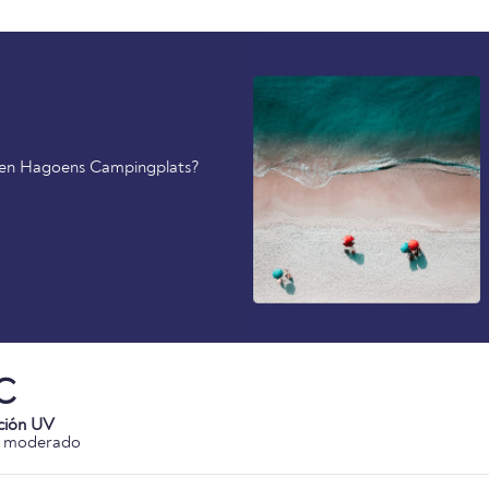
o en Hagoens Campingplats?
C
ción UV
o moderado