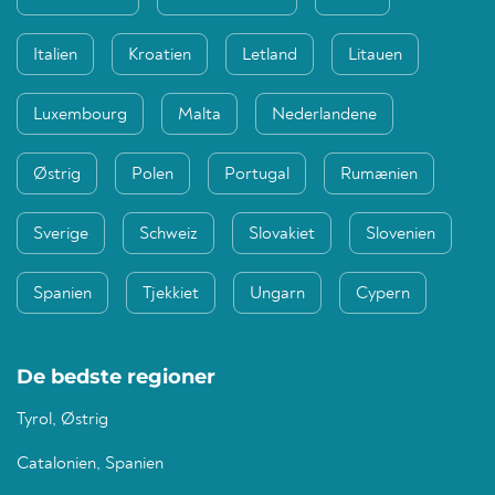
Italien
Kroatien
Letland
Litauen
Luxembourg
Malta
Nederlandene
Østrig
Polen
Portugal
Rumænien
Sverige
Schweiz
Slovakiet
Slovenien
Spanien
Tjekkiet
Ungarn
Cypern
De bedste regioner
Tyrol, Østrig
Catalonien, Spanien