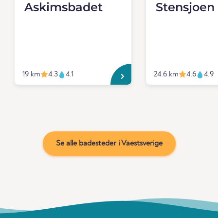
Askimsbadet
Stensjoen
19 km
4.3
4.1
24.6 km
4.6
4.9
Se alle badesteder i Vaestsverige