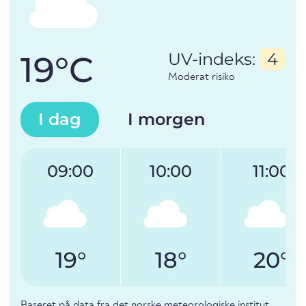
19°C
UV-indeks:
4
Moderat risiko
I dag
I morgen
09:00
10:00
11:00
19°
18°
20°
Baseret på data fra det norske meteorologiske institut.