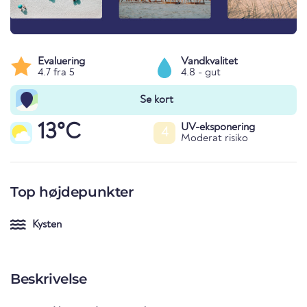
Evaluering
Vandkvalitet
4.7 fra 5
4.8 - gut
Se kort
13°C
UV-eksponering
4
Moderat risiko
Top højdepunkter
Kysten
Beskrivelse