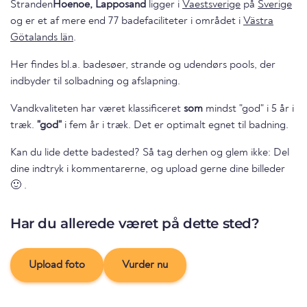
Stranden
Hoenoe, Lapposand
ligger i
Vaestsverige
på
Sverige
og er et af mere end 77 badefaciliteter i området i
Västra
Götalands län
.
Her findes bl.a. badesøer, strande og udendørs pools, der
indbyder til solbadning og afslapning.
Vandkvaliteten har været klassificeret
som
mindst "god" i 5 år i
træk.
"god"
i fem år i træk. Det er optimalt egnet til badning.
Kan du lide dette badested? Så tag derhen og glem ikke: Del
dine indtryk i kommentarerne, og upload gerne dine billeder
🙂 .
Har du allerede været på dette sted?
Upload foto
Vurder nu