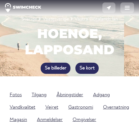
Sverige
Vaestsverige
Västra Götalands län
HOENOE,
LAPPOSAND
Se billeder
Se kort
Fotos
Tilgang
Åbningstider
Adgang
Vandkvalitet
Vejret
Gastronomi
Overnatning
Magasin
Anmeldelser
Omgivelser