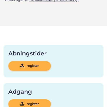
Du kan også se
alle badesteder på Vaestsverige
.
Åbningstider
register
Adgang
register