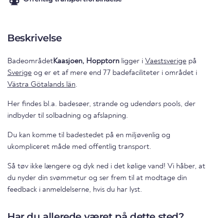
Beskrivelse
Badeområdet
Kaasjoen, Hopptorn
ligger i
Vaestsverige
på
Sverige
og er et af mere end 77 badefaciliteter i området i
Västra Götalands län
.
Her findes bl.a. badesøer, strande og udendørs pools, der
indbyder til solbadning og afslapning.
Du kan komme til badestedet på en miljøvenlig og
ukompliceret måde med offentlig transport.
Så tøv ikke længere og dyk ned i det kølige vand! Vi håber, at
du nyder din svømmetur og ser frem til at modtage din
feedback i anmeldelserne, hvis du har lyst.
Har du allerede været på dette sted?