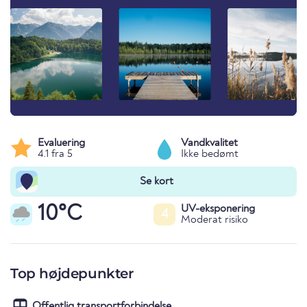
Evaluering
Vandkvalitet
4.1 fra 5
Ikke bedømt
Se kort
10°C
UV-eksponering
4
Moderat risiko
Top højdepunkter
Offentlig transportforbindelse