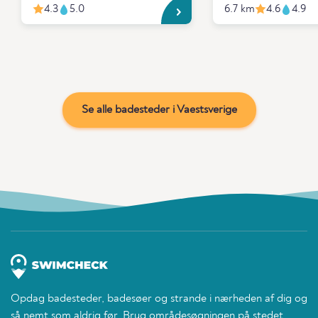
4.3
5.0
6.7 km
4.6
4.9
Se alle badesteder i Vaestsverige
Opdag badesteder, badesøer og strande i nærheden af dig og
så nemt som aldrig før. Brug områdesøgningen på stedet,