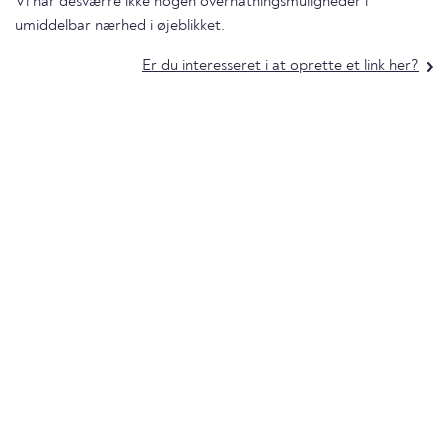
Vi har desværre ikke nogen overnatningsmuligheder i
umiddelbar nærhed i øjeblikket.
Er du interesseret i at oprette et link her?