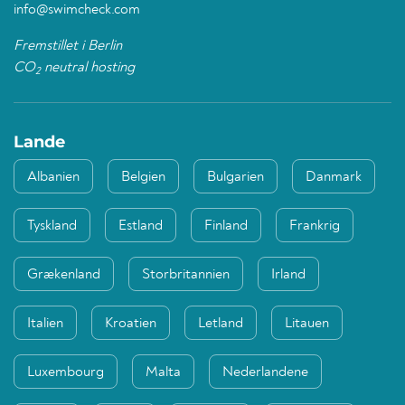
info@swimcheck.com
Fremstillet i Berlin
CO
neutral hosting
2
Lande
Albanien
Belgien
Bulgarien
Danmark
Tyskland
Estland
Finland
Frankrig
Grækenland
Storbritannien
Irland
Italien
Kroatien
Letland
Litauen
Luxembourg
Malta
Nederlandene