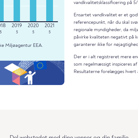
vandkvalitetsklassificering på 5/
Ensartet vandkvalitet er et god
referencepunkt, når du skal svø
regionale myndigheder, da miljø
5
5
5
5
påvirke kvaliteten negativt på k
garanterer ikke for nøjagtighed
ke Miljøagentur EEA.
Der er i alt registreret mere e
som regelmæssigt inspiceres af
Resultaterne forelægges hvert 
Del webstedet med dine venner og din familie