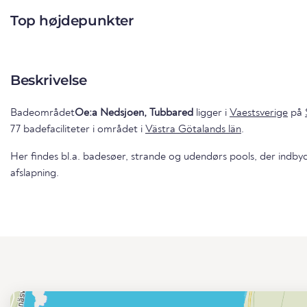
Top højdepunkter
Beskrivelse
Badeområdet
Oe:a Nedsjoen, Tubbared
ligger i
Vaestsverige
på
77 badefaciliteter i området i
Västra Götalands län
.
Her findes bl.a. badesøer, strande og udendørs pools, der indbyd
afslapning.