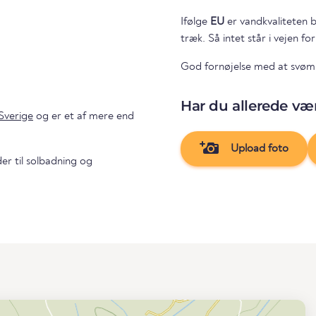
Ifølge
EU
er vandkvaliteten b
træk. Så intet står i vejen fo
God fornøjelse med at svø
Har du allerede vær
Sverige
og er et af mere end
Upload foto
er til solbadning og