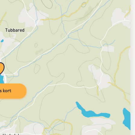
s kort