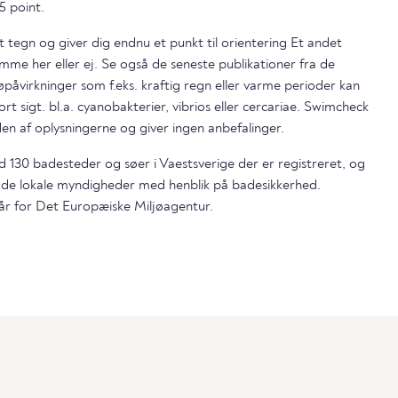
5 point.
t tegn og giver dig endnu et punkt til orientering Et andet
mme her eller ej. Se også de seneste publikationer fra de
påvirkninger som f.eks. kraftig regn eller varme perioder kan
ort sigt. bl.a. cyanobakterier, vibrios eller cercariae. Swimcheck
en af oplysningerne og giver ingen anbefalinger.
nd 130 badesteder og søer i Vaestsverige der er registreret, og
 de lokale myndigheder med henblik på badesikkerhed.
år for Det Europæiske Miljøagentur.