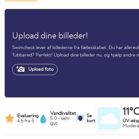
Upload dine billeder!
Swimcheck lever af billederne fra fællesskabet. Du har aller
Tubbared? Perfekt! Upload dine billeder nu, og hjælp andre
Upload foto
11°
Vandkvalitet
Evaluering
Se
5.0 - sehr
4.6 fra 5
kort
UV-eks
gut
Moderat