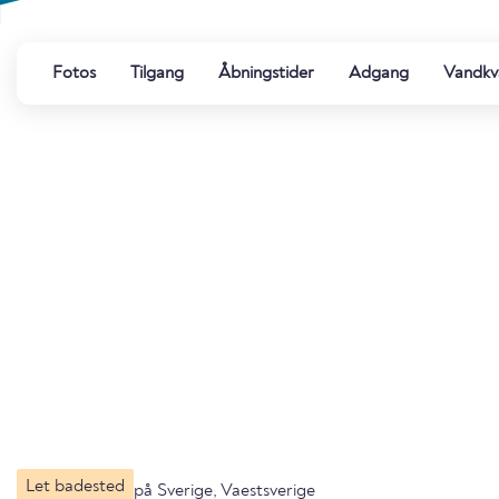
Fotos
Tilgang
Åbningstider
Adgang
Vandkva
Let badested
på Sverige, Vaestsverige