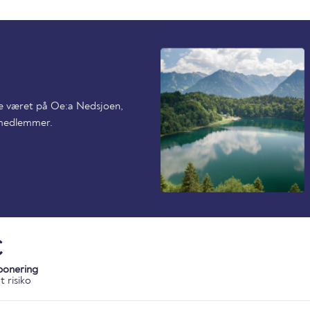
ede været på Oe:a Nedsjoen,
 medlemmer.
C
ponering
 risiko