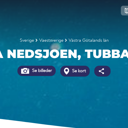
Sverige
Vaestsverige
Västra Götalands län
A NEDSJOEN, TUBB
Se billeder
Se kort