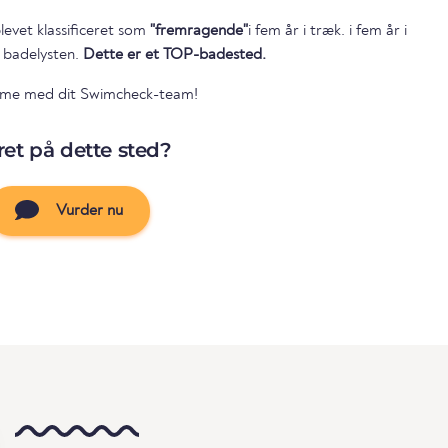
levet klassificeret som
"fremragende"
i fem år i træk. i fem år i
r badelysten.
Dette er et TOP-badested.
mme med dit Swimcheck-team!
et på dette sted?
Vurder nu