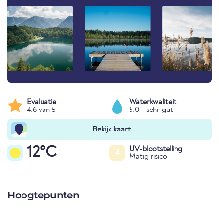
Evaluatie
Waterkwaliteit
4.6 van 5
5.0 - sehr gut
Bekijk kaart
12°C
UV-blootstelling
4
Matig risico
Hoogtepunten