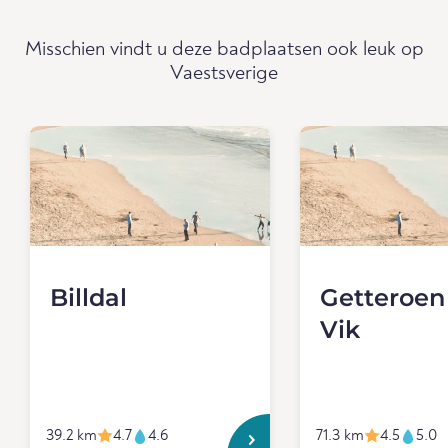
Misschien vindt u deze badplaatsen ook leuk op
Vaestsverige
Billdal
Getteroen 
Vik
39.2 km
4.7
4.6
71.3 km
4.5
5.0