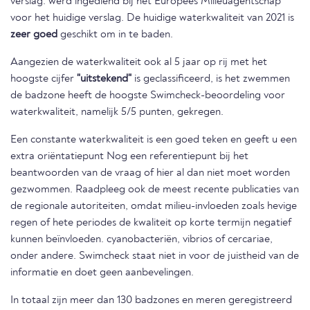
verslag. werd ingediend bij het Europees Milieuagentschap
voor het huidige verslag. De huidige waterkwaliteit van 2021 is
zeer goed
geschikt om in te baden.
Aangezien de waterkwaliteit ook al 5 jaar op rij met het
hoogste cijfer
"uitstekend"
is geclassificeerd, is het zwemmen
de badzone heeft de hoogste Swimcheck-beoordeling voor
waterkwaliteit, namelijk 5/5 punten, gekregen.
Een constante waterkwaliteit is een goed teken en geeft u een
extra oriëntatiepunt Nog een referentiepunt bij het
beantwoorden van de vraag of hier al dan niet moet worden
gezwommen. Raadpleeg ook de meest recente publicaties van
de regionale autoriteiten, omdat milieu-invloeden zoals hevige
regen of hete periodes de kwaliteit op korte termijn negatief
kunnen beïnvloeden. cyanobacteriën, vibrios of cercariae,
onder andere. Swimcheck staat niet in voor de juistheid van de
informatie en doet geen aanbevelingen.
In totaal zijn meer dan 130 badzones en meren geregistreerd