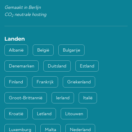
Gemaakt in Berlijn
CO
neutrale hosting
2
Landen
Albanië
België
Bulgarije
Denemarken
Duitsland
Estland
Finland
Frankrijk
Griekenland
Groot-Brittannië
Ierland
Italië
Kroatië
Letland
Litouwen
Luxemburg
Malta
Nederland