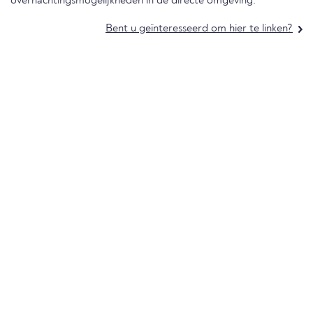
overnachtingsmogelijkheden in de directe omgeving.
Bent u geïnteresseerd om hier te linken?