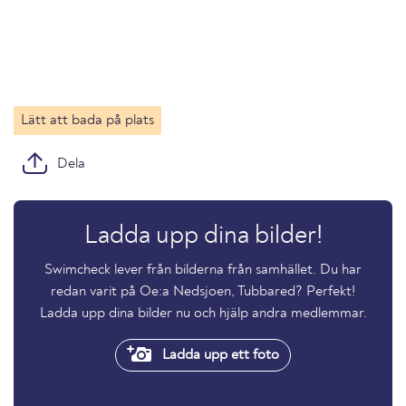
Lätt att bada på plats
Dela
Ladda upp dina bilder!
Swimcheck lever från bilderna från samhället. Du har
redan varit på Oe:a Nedsjoen, Tubbared? Perfekt!
Ladda upp dina bilder nu och hjälp andra medlemmar.
Ladda upp ett foto