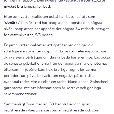
för denna rapport. Den nuvarande vattenkvaliteten i 2021 är
mycket bra
lämplig för bad.
Eftersom vattenkvaliteten också har klassificerats som
"utmärkt"
fem år i rad har badplatsen uppnått den högsta
nivån. badplatsen har uppnått det högsta Swimcheck-betyget
för vattenkvalitet, 5/5 poäng.
En jämn vattenkvalitet är ett gott tecken och ger dig
ytterligare en orienteringspunkt. En annan referenspunkt när
du ska svara på frågan om du ska bada här eller inte. Läs också
de senaste publikationerna från de regionala myndigheterna,
eftersom miljöpåverkan, t.ex. kraftiga regn eller varma
perioder, kan påverka kvaliteten negativt på kort sikt.
cyanobakterier, vibrios eller cerkarier, bland annat. Swimcheck
garanterar inte att informationen är korrekt och ger inga
rekommendationer.
Sammanlagt finns mer än 130 badplatser och sjöar
registrerade i Vaestsverige som är registrerade och som