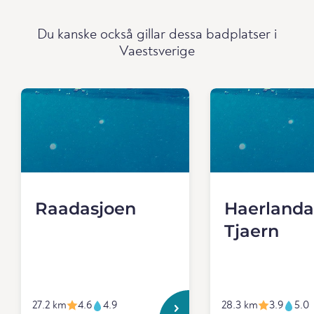
Du kanske också gillar dessa badplatser i
Vaestsverige
Raadasjoen
Haerlanda
Tjaern
27.2 km
4.6
4.9
28.3 km
3.9
5.0