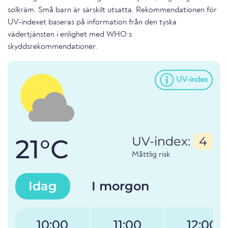
solkräm. Små barn är särskilt utsatta. Rekommendationen för
UV-indexet baseras på information från den tyska
vädertjänsten i enlighet med WHO:s
skyddsrekommendationer.
UV-index
21°C
UV-index:
4
Måttlig risk
Idag
I morgon
10:00
11:00
12:00