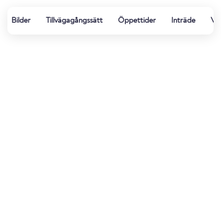
Bilder
Tillvägagångssätt
Öppettider
Inträde
Vat