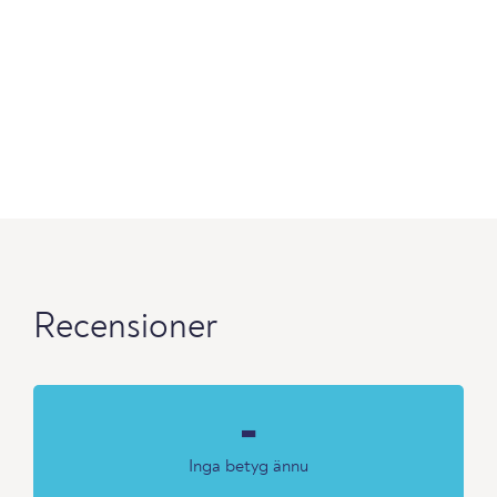
Recensioner
-
Inga betyg ännu