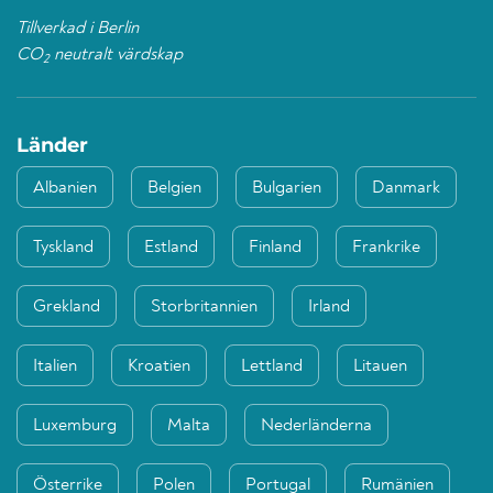
Tillverkad i Berlin
CO
neutralt värdskap
2
Länder
Albanien
Belgien
Bulgarien
Danmark
Tyskland
Estland
Finland
Frankrike
Grekland
Storbritannien
Irland
Italien
Kroatien
Lettland
Litauen
Luxemburg
Malta
Nederländerna
Österrike
Polen
Portugal
Rumänien