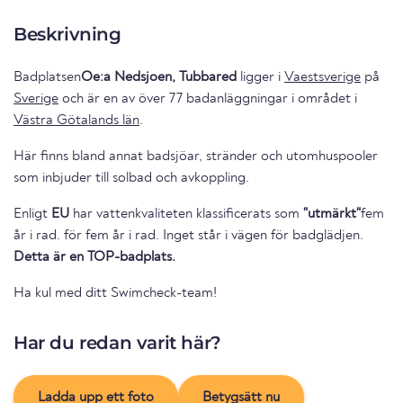
Beskrivning
Badplatsen
Oe:a Nedsjoen, Tubbared
ligger i
Vaestsverige
på
Sverige
och är en av över 77 badanläggningar i området i
Västra Götalands län
.
Här finns bland annat badsjöar, stränder och utomhuspooler
som inbjuder till solbad och avkoppling.
Enligt
EU
har vattenkvaliteten klassificerats som
"utmärkt"
fem
år i rad. för fem år i rad. Inget står i vägen för badglädjen.
Detta är en TOP-badplats.
Ha kul med ditt Swimcheck-team!
Har du redan varit här?
Ladda upp ett foto
Betygsätt nu