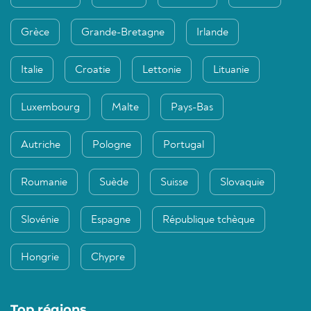
Grèce
Grande-Bretagne
Irlande
Italie
Croatie
Lettonie
Lituanie
Luxembourg
Malte
Pays-Bas
Autriche
Pologne
Portugal
Roumanie
Suède
Suisse
Slovaquie
Slovénie
Espagne
République tchèque
Hongrie
Chypre
Top régions