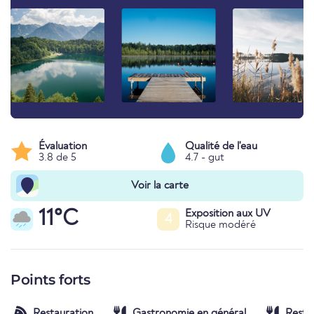
Évaluation
Qualité de l'eau
3.8 de 5
4.7 - gut
Voir la carte
11°C
Exposition aux UV
4
Risque modéré
Points forts
Restauration
Gastronomie en général
Resta