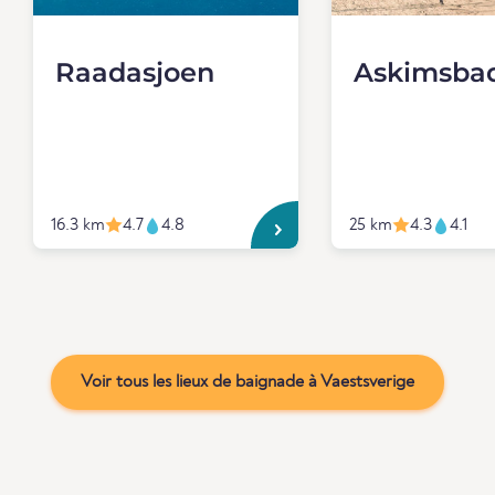
Raadasjoen
Askimsba
16.3 km
4.7
4.8
25 km
4.3
4.1
Voir tous les lieux de baignade à Vaestsverige