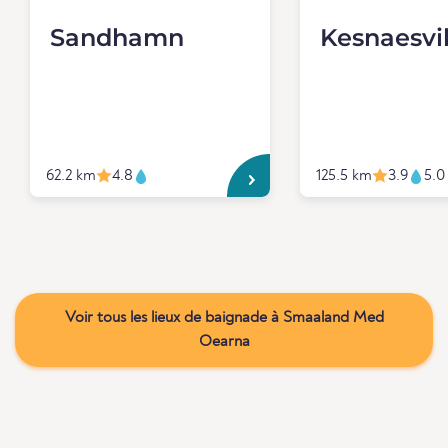
Sandhamn
Kesnaesvi
62.2 km
4.8
125.5 km
3.9
5.0
Voir tous les lieux de baignade à Smaaland Med
Oearna