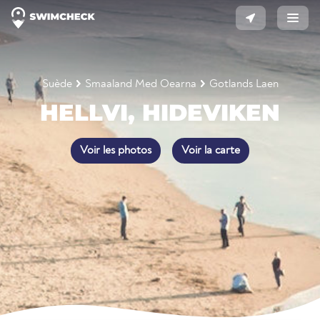
Suède
Smaaland Med Oearna
Gotlands Laen
HELLVI, HIDEVIKEN
Voir les photos
Voir la carte