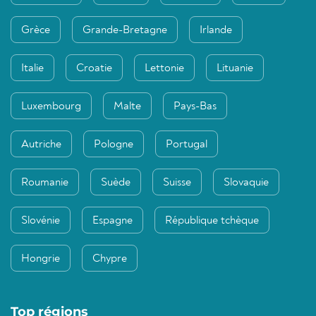
Grèce
Grande-Bretagne
Irlande
Italie
Croatie
Lettonie
Lituanie
Luxembourg
Malte
Pays-Bas
Autriche
Pologne
Portugal
Roumanie
Suède
Suisse
Slovaquie
Slovénie
Espagne
République tchèque
Hongrie
Chypre
Top régions