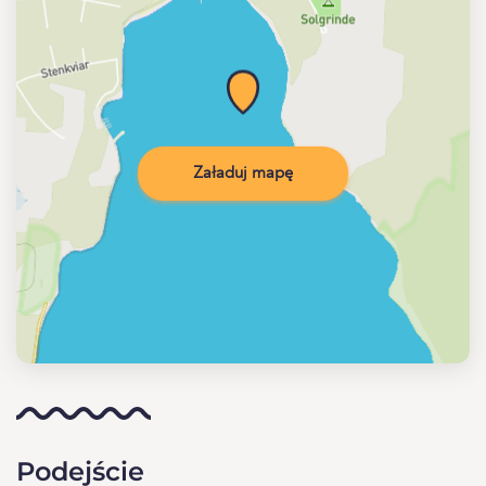
Załaduj mapę
Podejście