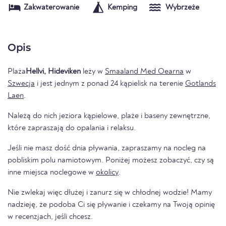
Zakwaterowanie
Kemping
Wybrzeże
Opis
Plaża
Hellvi, Hideviken
leży w
Smaaland Med Oearna
w
Szwecja
i jest jednym z ponad 24 kąpielisk na terenie
Gotlands
Laen
.
Należą do nich jeziora kąpielowe, plaże i baseny zewnętrzne,
które zapraszają do opalania i relaksu.
Jeśli nie masz dość dnia pływania, zapraszamy na nocleg na
pobliskim polu namiotowym. Poniżej możesz zobaczyć, czy są
inne miejsca noclegowe w
okolicy
.
Nie zwlekaj więc dłużej i zanurz się w chłodnej wodzie! Mamy
nadzieję, że podoba Ci się pływanie i czekamy na Twoją opinię
w recenzjach, jeśli chcesz.