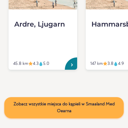
Ardre, Ljugarn
Hammars
45.8 km
4.3
5.0
147 km
3.8
4.9
Zobacz wszystkie miejsca do kąpieli w Smaaland Med
Oearna