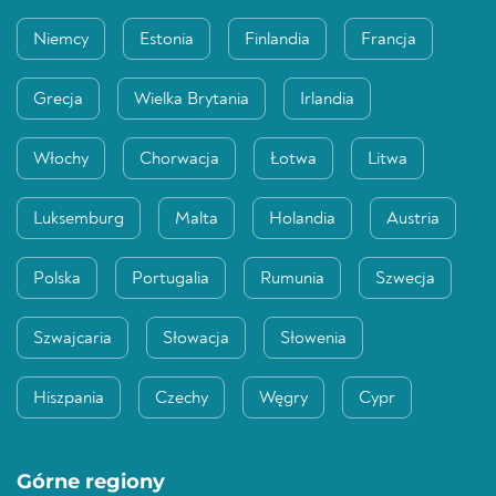
Niemcy
Estonia
Finlandia
Francja
Grecja
Wielka Brytania
Irlandia
Włochy
Chorwacja
Łotwa
Litwa
Luksemburg
Malta
Holandia
Austria
Polska
Portugalia
Rumunia
Szwecja
Szwajcaria
Słowacja
Słowenia
Hiszpania
Czechy
Węgry
Cypr
Górne regiony