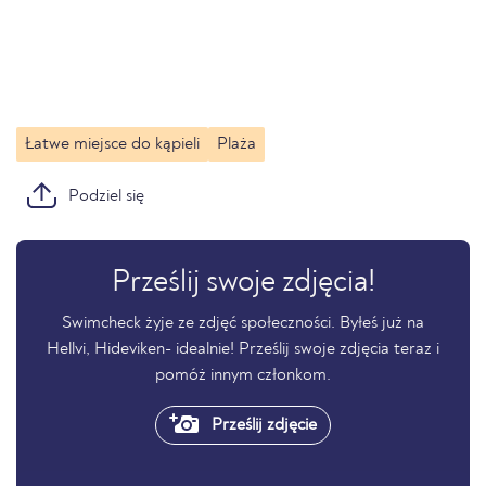
Łatwe miejsce do kąpieli
Plaża
Podziel się
Prześlij swoje zdjęcia!
Swimcheck żyje ze zdjęć społeczności. Byłeś już na
Hellvi, Hideviken- idealnie! Prześlij swoje zdjęcia teraz i
pomóż innym członkom.
Prześlij zdjęcie