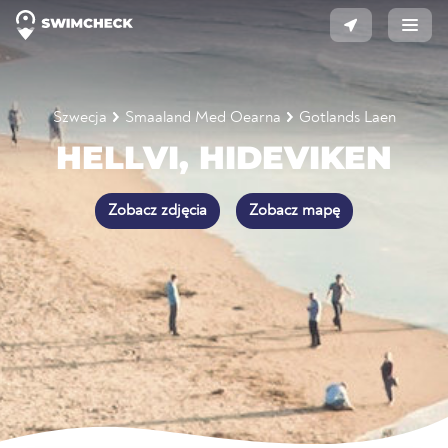
Szwecja
Smaaland Med Oearna
Gotlands Laen
HELLVI, HIDEVIKEN
Zobacz zdjęcia
Zobacz mapę