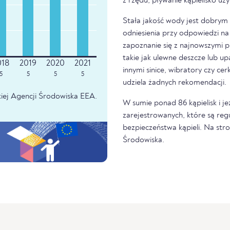
z rzędu, pływanie kąpielisko u
Stała jakość wody jest dobrym z
odniesienia przy odpowiedzi na 
zapoznanie się z najnowszymi p
takie jak ulewne deszcze lub u
innymi sinice, wibratory czy ce
5
5
5
5
udziela żadnych rekomendacji.
iej Agencji Środowiska EEA.
W sumie ponad 86 kąpielisk i 
zarejestrowanych, które są re
bezpieczeństwa kąpieli. Na str
Środowiska.