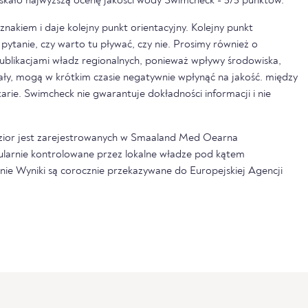
zyskało najwyższą ocenę jakości wody Swimcheck - 5/5 punktów.
nakiem i daje kolejny punkt orientacyjny. Kolejny punkt
pytanie, czy warto tu pływać, czy nie. Prosimy również o
ublikacjami władz regionalnych, ponieważ wpływy środowiska,
pały, mogą w krótkim czasie negatywnie wpłynąć na jakość. między
rkarie. Swimcheck nie gwarantuje dokładności informacji i nie
jezior jest zarejestrowanych w Smaaland Med Oearna
gularnie kontrolowane przez lokalne władze pod kątem
onie Wyniki są corocznie przekazywane do Europejskiej Agencji