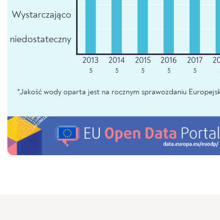
Wystarczająco
niedostateczny
5
5
5
5
5
*Jakość wody oparta jest na rocznym sprawozdaniu Europejsk