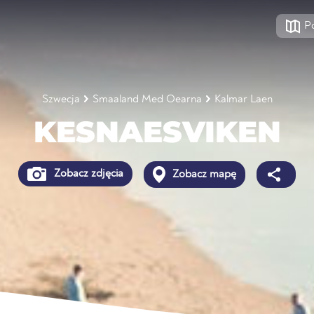
P
Szwecja
Smaaland Med Oearna
Kalmar Laen
KESNAESVIKEN
Zobacz zdjęcia
Zobacz mapę