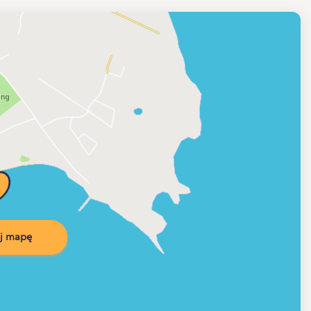
j mapę