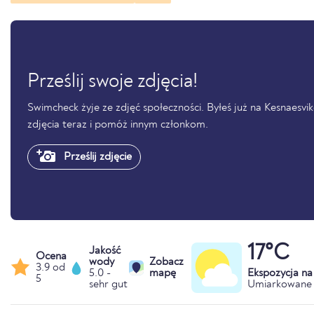
Prześlij swoje zdjęcia!
Swimcheck żyje ze zdjęć społeczności. Byłeś już na Kesnaesvike
zdjęcia teraz i pomóż innym członkom.
Prześlij zdjęcie
17°C
Jakość
Ocena
wody
Zobacz
3.9 od
5.0 -
mapę
Ekspozycja n
5
sehr gut
Umiarkowane 