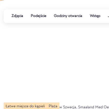
Zdjęcia
Podejście
Godziny otwarcia
Wstęp
Łatwe miejsce do kąpieli
Plaża
w Szwecja, Smaaland Med Oe