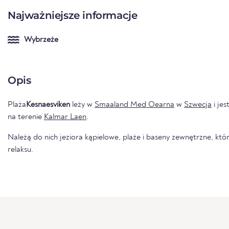
Najważniejsze informacje
Wybrzeże
Opis
Plaża
Kesnaesviken
leży w
Smaaland Med Oearna
w
Szwecja
i jes
na terenie
Kalmar Laen
.
Należą do nich jeziora kąpielowe, plaże i baseny zewnętrzne, któr
relaksu.