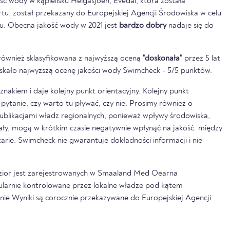
ść wody w kąpielisku Helgasjoen, Evedal, która została
u. został przekazany do Europejskiej Agencji Środowiska w celu
u. Obecna jakość wody w 2021 jest
bardzo dobry
nadaje się do
również sklasyfikowana z najwyższą oceną
"doskonała"
przez 5 lat
zyskało najwyższą ocenę jakości wody Swimcheck - 5/5 punktów.
nakiem i daje kolejny punkt orientacyjny. Kolejny punkt
pytanie, czy warto tu pływać, czy nie. Prosimy również o
ublikacjami władz regionalnych, ponieważ wpływy środowiska,
pały, mogą w krótkim czasie negatywnie wpłynąć na jakość. między
rkarie. Swimcheck nie gwarantuje dokładności informacji i nie
jezior jest zarejestrowanych w Smaaland Med Oearna
gularnie kontrolowane przez lokalne władze pod kątem
onie Wyniki są corocznie przekazywane do Europejskiej Agencji