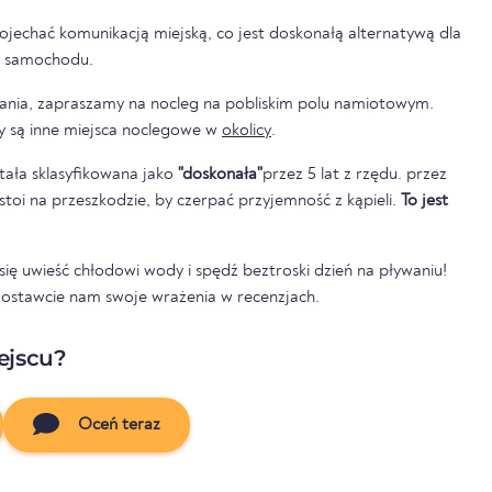
ojechać komunikacją miejską, co jest doskonałą alternatywą dla
z samochodu.
ywania, zapraszamy na nocleg na pobliskim polu namiotowym.
y są inne miejsca noclegowe w
okolicy
.
tała sklasyfikowana jako
"doskonała"
przez 5 lat z rzędu. przez
e stoi na przeszkodzie, by czerpać przyjemność z kąpieli.
To jest
ię uwieść chłodowi wody i spędź beztroski dzień na pływaniu!
zostawcie nam swoje wrażenia w recenzjach.
ejscu?
Oceń teraz