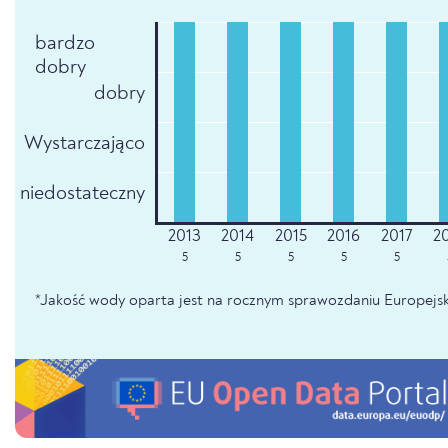
bardzo
dobry
dobry
Wystarczająco
niedostateczny
5
5
5
5
5
*Jakość wody oparta jest na rocznym sprawozdaniu Europejsk