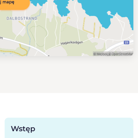
j mapę
Wstęp