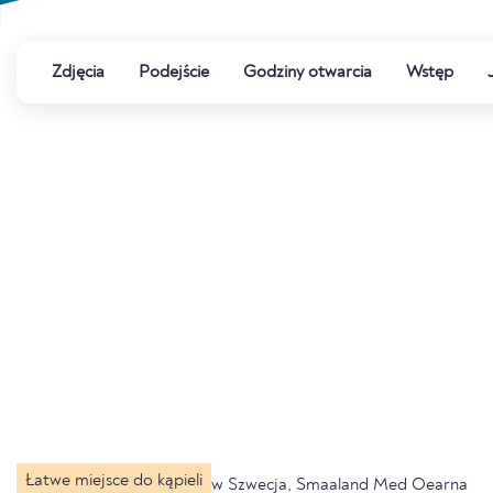
Zdjęcia
Podejście
Godziny otwarcia
Wstęp
Łatwe miejsce do kąpieli
w Szwecja, Smaaland Med Oearna