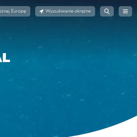
oznaj Europę
Wyszukiwanie okrężne
AL