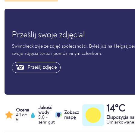
Prześlij swoje zdjęcia!
Swimcheck żyje ze zdjęć społeczności. Byłeś już na Helgasjoen,
swoje zdjęcia teraz i pomóż innym członkom.
Prześlij zdjęcie
14°C
Jakość
Ocena
wody
Zobacz
4.1 od
5.0 -
mapę
Ekspozycja n
5
sehr gut
Umiarkowane 