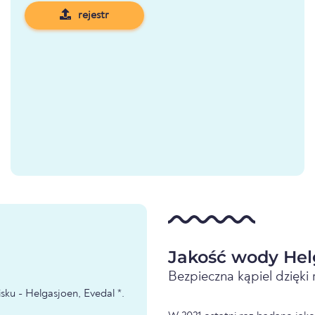
rejestr
Jakość wody Hel
Bezpieczna kąpiel dzięk
ku - Helgasjoen, Evedal *.