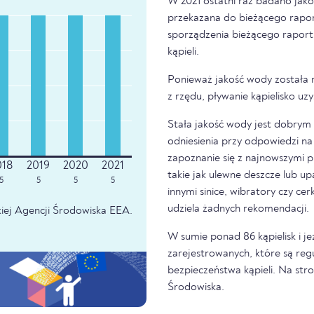
W 2021 ostatni raz badano jako
przekazana do bieżącego raport
sporządzenia bieżącego raport
kąpieli.
Ponieważ jakość wody została 
z rzędu, pływanie kąpielisko u
Stała jakość wody jest dobrym z
odniesienia przy odpowiedzi na 
zapoznanie się z najnowszymi p
takie jak ulewne deszcze lub u
5
5
5
5
innymi sinice, wibratory czy ce
udziela żadnych rekomendacji.
iej Agencji Środowiska EEA.
W sumie ponad 86 kąpielisk i 
zarejestrowanych, które są re
bezpieczeństwa kąpieli. Na str
Środowiska.