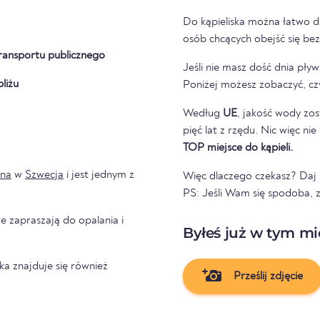
Do kąpieliska można łatwo d
osób chcących obejść się be
ransportu publicznego
Jeśli nie masz dość dnia pł
liżu
Poniżej możesz zobaczyć, cz
Według
UE
, jakość wody zos
pięć lat z rzędu. Nic więc ni
TOP miejsce do kąpieli.
na
w
Szwecja
i jest jednym z
Więc dlaczego czekasz? Daj s
PS: Jeśli Wam się spodoba, 
e zapraszają do opalania i
Byłeś już w tym mi
ska znajduje się również
Prześlij zdjęcie