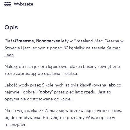
Wybrzeże
Opis
Plaża
Graensoe, Bondbacken
leży w
Smaaland Med Oearna
w
Szwecja
i jest jednym z ponad 37 kąpielisk na terenie
Kalmar
Laen
.
Należą do nich jeziora kąpielowe, plaże i baseny zewnętrzne,
które zapraszają do opalania i relaksu.
Jakość wody przez 5 kolejnych lat była klasyfikowana
jako
co
najmniej "dobra".
"dobry"
przez pięć lat z rzędu. Jest to
optymalnie dostosowane do kąpieli.
Na co więc czekasz? Zanurz się w orzeźwiającej wodzie i ciesz
się dniem pływania! PS: Chętnie poznamy Wasze opinie w
recenzjach.