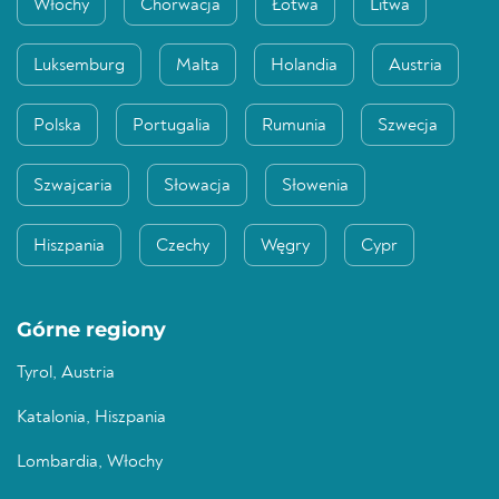
Włochy
Chorwacja
Łotwa
Litwa
Luksemburg
Malta
Holandia
Austria
Polska
Portugalia
Rumunia
Szwecja
Szwajcaria
Słowacja
Słowenia
Hiszpania
Czechy
Węgry
Cypr
Górne regiony
Tyrol, Austria
Katalonia, Hiszpania
Lombardia, Włochy