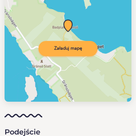
Załaduj mapę
Podejście