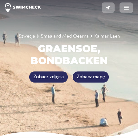
Szwecja
Smaaland Med Oearna
Kalmar Laen
GRAENSOE,
BONDBACKEN
Zobacz zdjęcia
Zobacz mapę