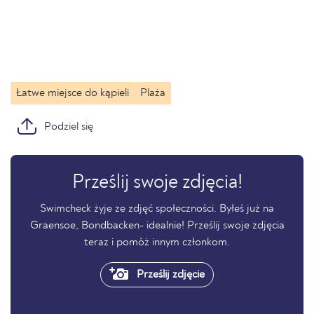
Łatwe miejsce do kąpieli
Plaża
Podziel się
Prześlij swoje zdjęcia!
Swimcheck żyje ze zdjęć społeczności. Byłeś już na
Graensoe, Bondbacken- idealnie! Prześlij swoje zdjęcia
teraz i pomóż innym członkom.
Prześlij zdjęcie