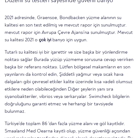
Düzenli su testleri sayesinde güvenli banyo
2021 adresinde, Graensoe, Bondbacken yüzme alanının su
kalitesi en son test edilmiş ve mevcut rapor için sunulmuştur.
mevcut rapor için Avrupa Çevre Ajansı'na sunulmuştur. Mevcut
su kalitesi 2021 o
çok iyi
banyo için uygun.
Tutarlı su kalitesi iyi bir işarettir ve size başka bir yönlendirme
noktası sağlar Burada yüzüp yüzmeme sorusuna cevap verirken
başka bir referans noktası. Lütfen bölgesel makamların en son
yayınlarını da kontrol edin, Şiddetli yağmur veya sıcak hava
dalgaları gibi çevresel etkiler kalite üzerinde kısa vadeli olumsuz
etkilere neden olabileceğinden Diğer şeylerin yanı sıra
siyanobakteriler, vibrios veya serkaryalar. Swimcheck bilgilerin
doğruluğunu garanti etmez ve herhangi bir tavsiyede
bulunmaz.
Türkiye'de toplam 86 'dan fazla yüzme alanı ve göl kayıtlıdır.
Smaaland Med Oearna kayıtlı olup, yüzme güvenliği açısından