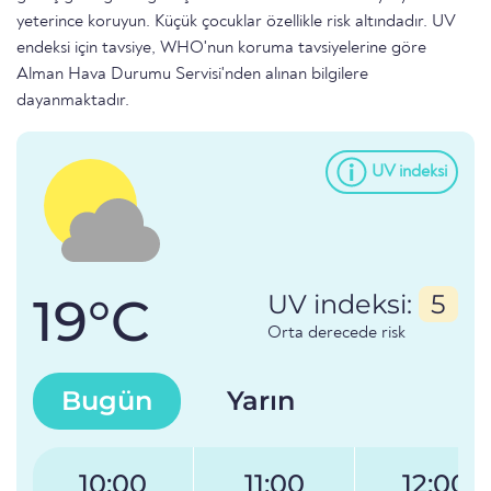
yeterince koruyun. Küçük çocuklar özellikle risk altındadır. UV
endeksi için tavsiye, WHO'nun koruma tavsiyelerine göre
Alman Hava Durumu Servisi'nden alınan bilgilere
dayanmaktadır.
UV indeksi
19°C
UV indeksi:
5
Orta derecede risk
Bugün
Yarın
10:00
11:00
12:00