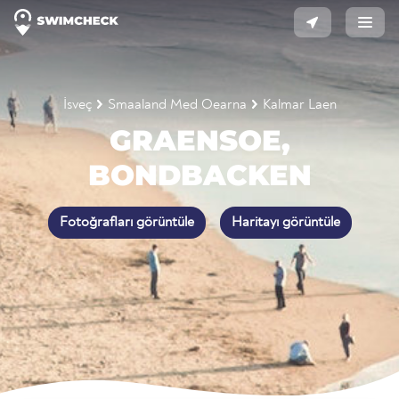
İsveç
Smaaland Med Oearna
Kalmar Laen
GRAENSOE,
BONDBACKEN
Fotoğrafları görüntüle
Haritayı görüntüle