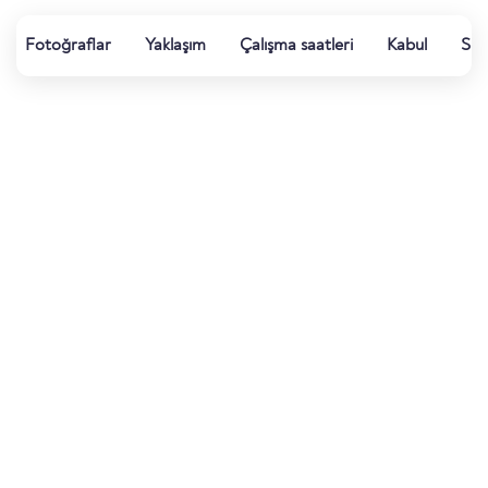
Fotoğraflar
Yaklaşım
Çalışma saatleri
Kabul
Su k