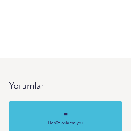
Yorumlar
-
Henüz oylama yok