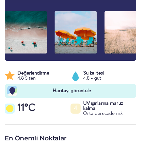
Değerlendirme
Su kalitesi
4.8 5'ten
4.8 - gut
Haritayı görüntüle
UV ışınlarına maruz
11°C
4
kalma
Orta derecede risk
En Önemli Noktalar