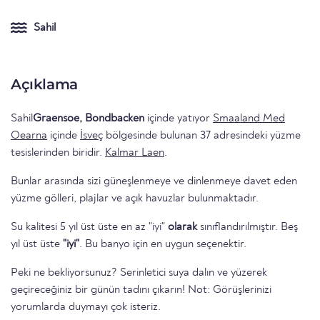
Sahil
Açıklama
Sahil
Graensoe, Bondbacken
içinde yatıyor
Smaaland Med
Oearna
içinde
İsveç
bölgesinde bulunan 37 adresindeki yüzme
tesislerinden biridir.
Kalmar Laen
.
Bunlar arasında sizi güneşlenmeye ve dinlenmeye davet eden
yüzme gölleri, plajlar ve açık havuzlar bulunmaktadır.
Su kalitesi 5 yıl üst üste en az "iyi"
olarak
sınıflandırılmıştır. Beş
yıl üst üste
"iyi"
. Bu banyo için en uygun seçenektir.
Peki ne bekliyorsunuz? Serinletici suya dalın ve yüzerek
geçireceğiniz bir günün tadını çıkarın! Not: Görüşlerinizi
yorumlarda duymayı çok isteriz.