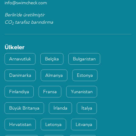
info@swimcheck.com
Berlin'de üretilmiştir
CO
tarafsız barındırma
2
Ülkeler
Arnavutluk
Belçika
Bulgaristan
Danimarka
Almanya
Estonya
Finlandiya
Fransa
Yunanistan
Büyük Britanya
İrlanda
İtalya
Hırvatistan
Letonya
Litvanya