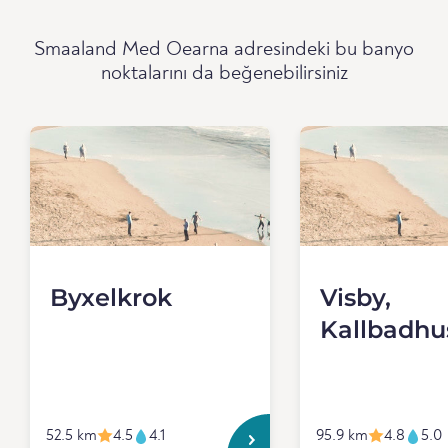
Smaaland Med Oearna adresindeki bu banyo
noktalarını da beğenebilirsiniz
Byxelkrok
Visby,
Kallbadhu
52.5 km
4.5
4.1
95.9 km
4.8
5.0