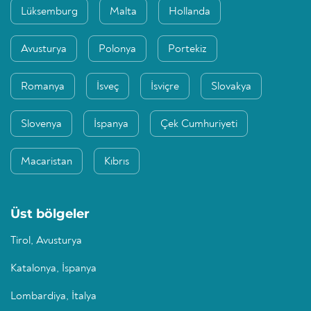
Lüksemburg
Malta
Hollanda
Avusturya
Polonya
Portekiz
Romanya
İsveç
İsviçre
Slovakya
Slovenya
İspanya
Çek Cumhuriyeti
Macaristan
Kıbrıs
Üst bölgeler
Tirol, Avusturya
Katalonya, İspanya
Lombardiya, İtalya