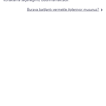
konaklama seçeneğimiz bulunmamaktadır.
Buraya bağlantı vermekle ilgileniyor musunuz?