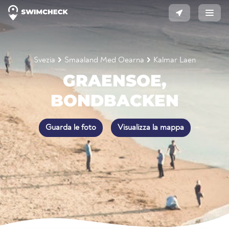
Svezia
Smaaland Med Oearna
Kalmar Laen
GRAENSOE,
BONDBACKEN
Guarda le foto
Visualizza la mappa