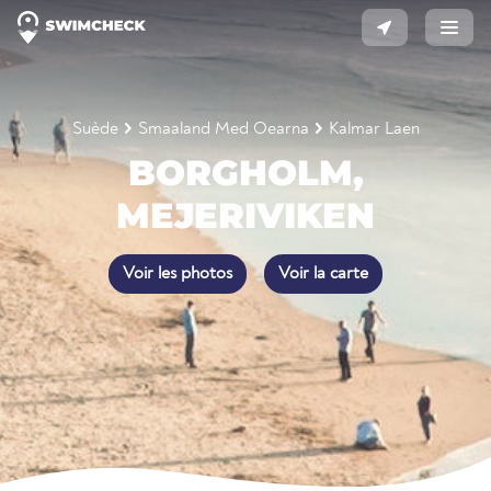
Suède
Smaaland Med Oearna
Kalmar Laen
BORGHOLM,
MEJERIVIKEN
Voir les photos
Voir la carte