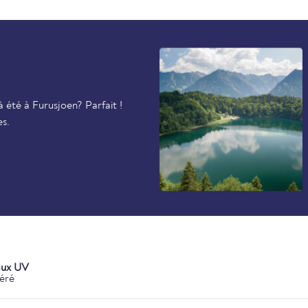
 été à Furusjoen? Parfait !
es.
aux UV
éré