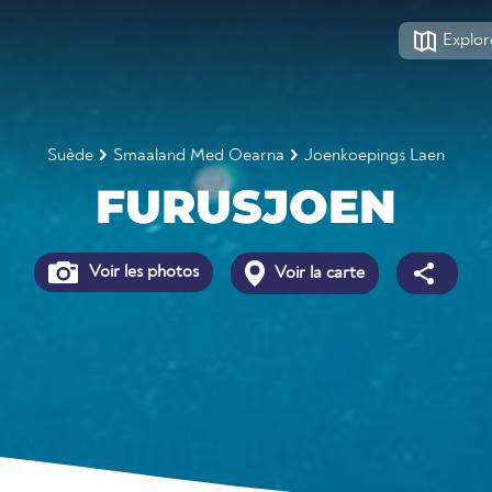
Explor
Suède
Smaaland Med Oearna
Joenkoepings Laen
FURUSJOEN
Voir les photos
Voir la carte