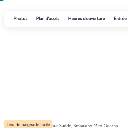
Photos
Plan d'accès
Heures d'ouverture
Entrée
Lieu de baignade facile
sur Suède, Smaaland Med Oearna