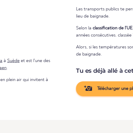
Les transports publics te pe
lieu de baignade.
Selon la
classification de l'UE
années consécutives. classée
Alors, si les températures so
de baignade.
a
à
Suède
et est l'une des
aen
.
Tu es déjà allé à ce
n plein air qui invitent à
Télécharger une p