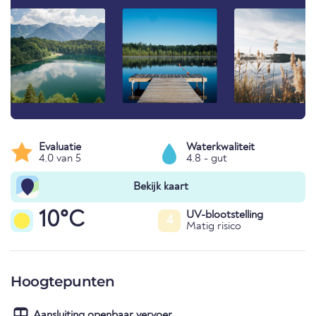
Evaluatie
Waterkwaliteit
4.0 van 5
4.8 - gut
Bekijk kaart
10°C
UV-blootstelling
4
Matig risico
Hoogtepunten
Aansluiting openbaar vervoer