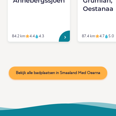
Annebergssjoen
Grumlan,
Oestanaa
84.2 km
4.4
4.3
87.4 km
4.7
5.0
Bekijk alle badplaatsen in Smaaland Med Oearna