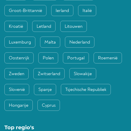
Groot-Brittannië
Ierland
Italië
Kroatië
Letland
Litouwen
Luxemburg
Malta
Nederland
Oostenrijk
Polen
Portugal
Roemenië
Zweden
Zwitserland
Slowakije
Slovenië
Spanje
Tsjechische Republiek
Hongarije
Cyprus
Top regio's