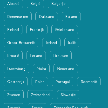
Albanië
België
Bulgarije
Denemarken
Duitsland
Estland
Finland
Frankrijk
Griekenland
Groot-Brittannië
Ierland
Italië
Kroatië
Letland
Litouwen
Luxemburg
Malta
Nederland
Oostenrijk
Polen
Portugal
Roemenië
Zweden
Zwitserland
Slowakije