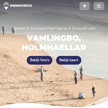
Zweden
Smaaland Med Oearna
Gotlands Laen
VAMLINGBO,
HOLMHAELLAR
Bekijk foto's
Bekijk kaart