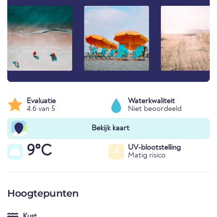
Evaluatie
Waterkwaliteit
4.6 van 5
Niet beoordeeld
Bekijk kaart
9°C
UV-blootstelling
4
Matig risico
Hoogtepunten
Kust