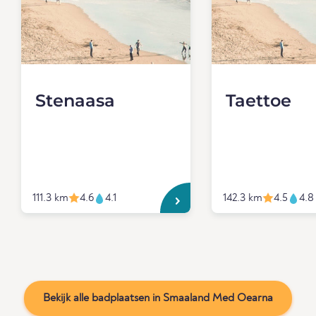
Stenaasa
Taettoe
111.3 km
4.6
4.1
142.3 km
4.5
4.8
Bekijk alle badplaatsen in Smaaland Med Oearna