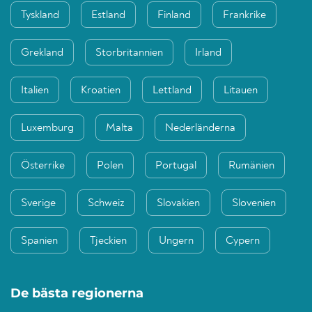
Tyskland
Estland
Finland
Frankrike
Grekland
Storbritannien
Irland
Italien
Kroatien
Lettland
Litauen
Luxemburg
Malta
Nederländerna
Österrike
Polen
Portugal
Rumänien
Sverige
Schweiz
Slovakien
Slovenien
Spanien
Tjeckien
Ungern
Cypern
De bästa regionerna