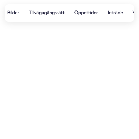
Bilder
Tillvägagångssätt
Öppettider
Inträde
Vä