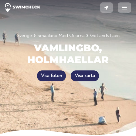
Sverige
Smaaland Med Oearna
Gotlands Laen
VAMLINGBO,
HOLMHAELLAR
Visa foton
Visa karta