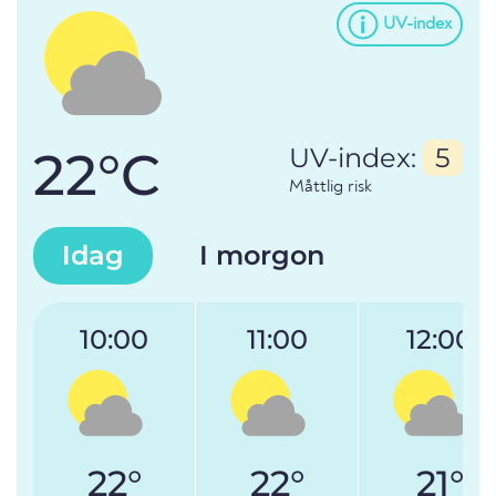
UV-index
22°C
UV-index:
5
Måttlig risk
Idag
I morgon
10:00
11:00
12:00
22°
22°
21°