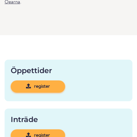
Oearna
.
Öppettider
register
Inträde
register