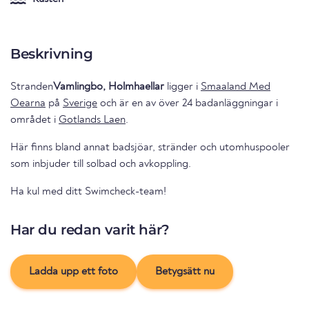
Beskrivning
Stranden
Vamlingbo, Holmhaellar
ligger i
Smaaland Med
Oearna
på
Sverige
och är en av över 24 badanläggningar i
området i
Gotlands Laen
.
Här finns bland annat badsjöar, stränder och utomhuspooler
som inbjuder till solbad och avkoppling.
Ha kul med ditt Swimcheck-team!
Har du redan varit här?
Ladda upp ett foto
Betygsätt nu