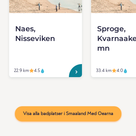
Naes,
Sproge,
Nisseviken
Kvarnaake
mn
22.9 km
4.5
33.4 km
4.0
Visa alla badplatser i Smaaland Med Oearna