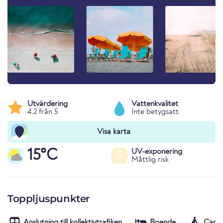
Utvärdering
Vattenkvalitet
4.2 från 5
Inte betygsatt
Visa karta
15°C
UV-exponering
5
Måttlig risk
Toppljuspunkter
Anslutning till kollektivtrafiken
Boende
Campi