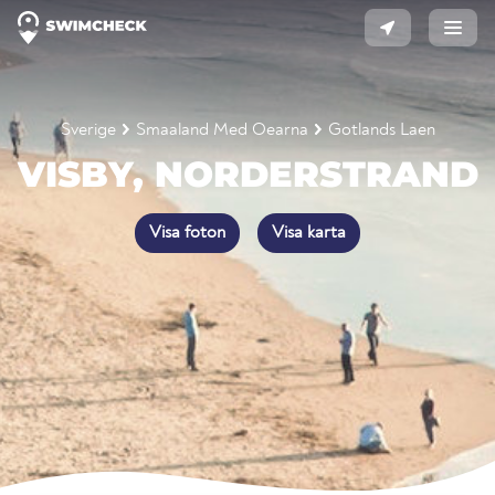
Sverige
Smaaland Med Oearna
Gotlands Laen
VISBY, NORDERSTRAND
Visa foton
Visa karta