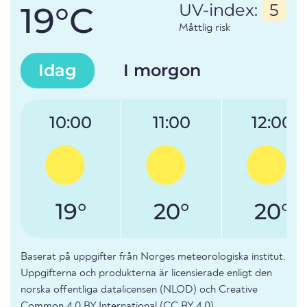
19°C
UV-index:
5
Måttlig risk
Idag
I morgon
10:00
11:00
12:00
19°
20°
20°
Baserat på uppgifter från Norges meteorologiska institut.
Uppgifterna och produkterna är licensierade enligt den
norska offentliga datalicensen (NLOD) och Creative
Common 4.0 BY International (CC BY 4.0).