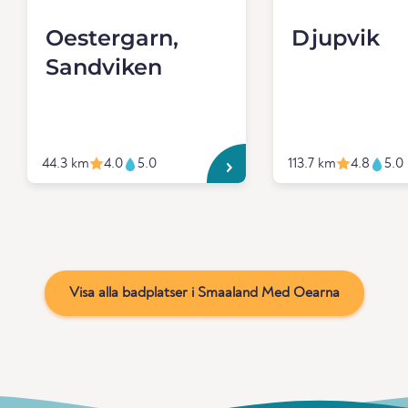
Oestergarn,
Djupvik
Sandviken
44.3 km
4.0
5.0
113.7 km
4.8
5.0
Visa alla badplatser i Smaaland Med Oearna