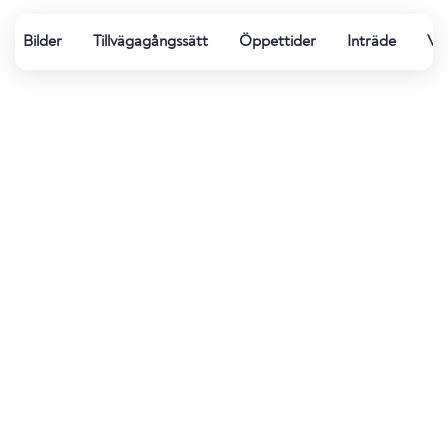
Bilder
Tillvägagångssätt
Öppettider
Inträde
Vä