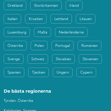
Grekland
Storbritannien
Irland
Italien
Kroatien
Lettland
Litauen
Luxemburg
Malta
Nederländerna
Österrike
Polen
Portugal
Rumänien
Sverige
Schweiz
Slovakien
Slovenien
Spanien
Tjeckien
Ungern
Cypern
De bästa regionerna
Tyrolen, Österrike
Katalonien, Spanien