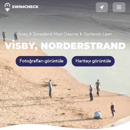
İsveç
Smaaland Med Oearna
Gotlands Laen
VISBY, NORDERSTRAND
Fotoğrafları görüntüle
Haritayı görüntüle