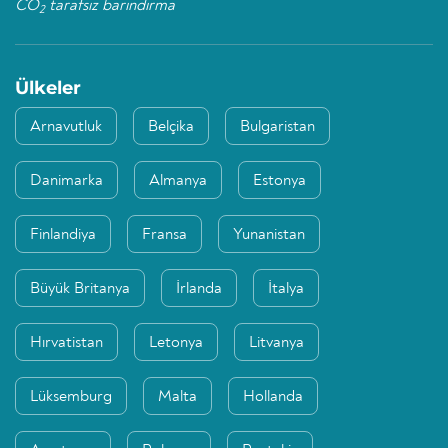
CO
tarafsız barındırma
2
Ülkeler
Arnavutluk
Belçika
Bulgaristan
Danimarka
Almanya
Estonya
Finlandiya
Fransa
Yunanistan
Büyük Britanya
İrlanda
İtalya
Hırvatistan
Letonya
Litvanya
Lüksemburg
Malta
Hollanda