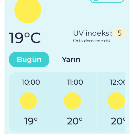
19°C
UV indeksi:
5
Orta derecede risk
Bugün
Yarın
10:00
11:00
12:00
19°
20°
20°