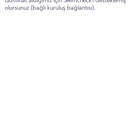
tazminat aldığımız için Swimcheck'i desteklemiş
olursunuz (bağlı kuruluş bağlantısı).