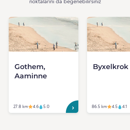
noktalarını da beğenebilirsiniz
Gothem,
Byxelkrok
Aaminne
27.8 km
4.6
5.0
86.5 km
4.5
4.1