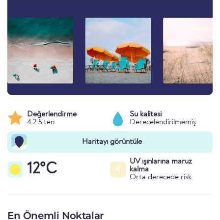
Değerlendirme
Su kalitesi
4.2 5'ten
Derecelendirilmemiş
Haritayı görüntüle
UV ışınlarına maruz
12°C
4
kalma
Orta derecede risk
En Önemli Noktalar