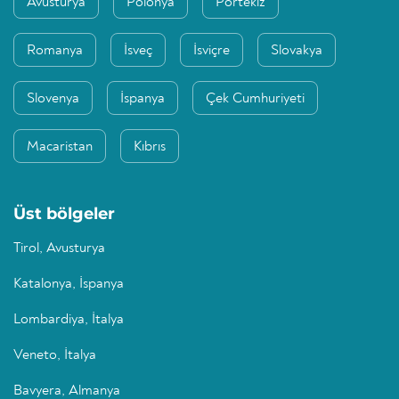
Avusturya
Polonya
Portekiz
Romanya
İsveç
İsviçre
Slovakya
Slovenya
İspanya
Çek Cumhuriyeti
Macaristan
Kıbrıs
Üst bölgeler
Tirol, Avusturya
Katalonya, İspanya
Lombardiya, İtalya
Veneto, İtalya
Bavyera, Almanya