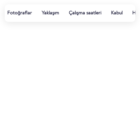
Fotoğraflar
Yaklaşım
Çalışma saatleri
Kabul
Ha