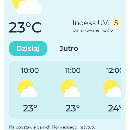
23°C
Indeks UV:
5
Umiarkowane ryzyko
Dzisiaj
Jutro
10:00
11:00
12:00
23°
23°
24°
Na podstawie danych Norweskiego Instytutu