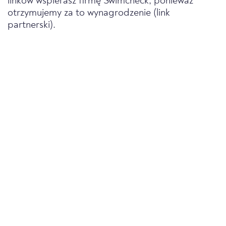
linków wspierasz firmę Swimcheck, ponieważ
otrzymujemy za to wynagrodzenie (link
partnerski).