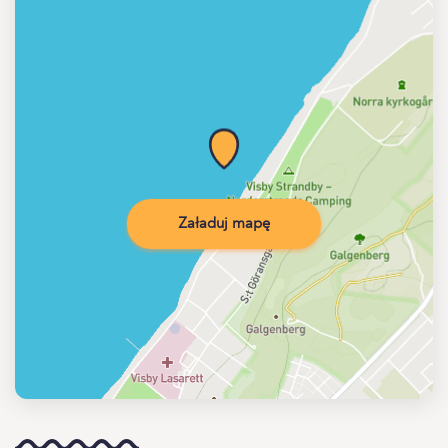
Załaduj mapę