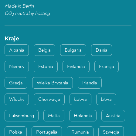
Made in Berlin
CO
neutralny hosting
2
Kraje
Albania
Belgia
Bułgaria
Dania
Niemcy
Estonia
Finlandia
Francja
Grecja
Wielka Brytania
Irlandia
Włochy
Chorwacja
Łotwa
Litwa
Luksemburg
Malta
Holandia
Austria
Polska
Portugalia
Rumunia
Szwecja