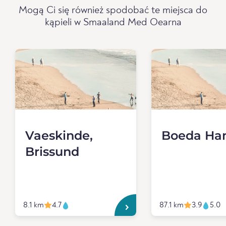
Mogą Ci się również spodobać te miejsca do
kąpieli w Smaaland Med Oearna
Vaeskinde,
Boeda H
Brissund
8.1 km
4.7
87.1 km
3.9
5.0