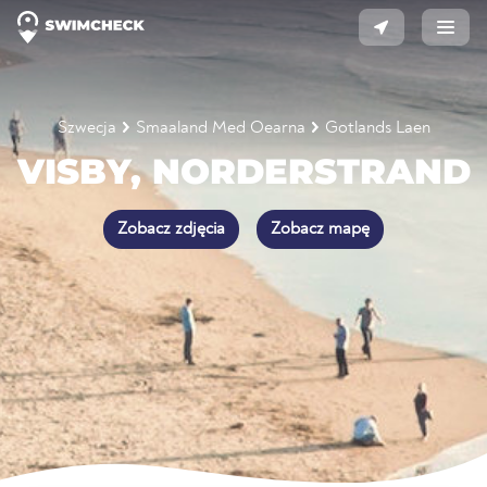
Szwecja
Smaaland Med Oearna
Gotlands Laen
VISBY, NORDERSTRAND
Zobacz zdjęcia
Zobacz mapę