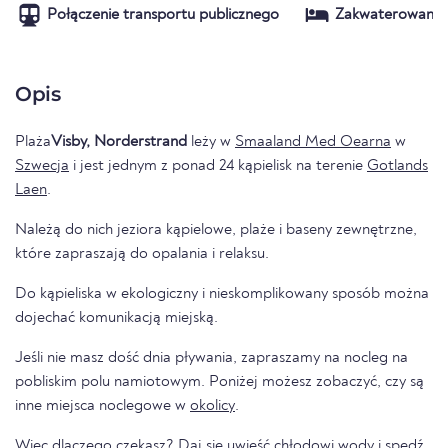
Połączenie transportu publicznego
Zakwaterowanie
Opis
Plaża
Visby, Norderstrand
leży w
Smaaland Med Oearna
w
Szwecja
i jest jednym z ponad 24 kąpielisk na terenie
Gotlands
Laen
.
Należą do nich jeziora kąpielowe, plaże i baseny zewnętrzne,
które zapraszają do opalania i relaksu.
Do kąpieliska w ekologiczny i nieskomplikowany sposób można
dojechać komunikacją miejską.
Jeśli nie masz dość dnia pływania, zapraszamy na nocleg na
pobliskim polu namiotowym. Poniżej możesz zobaczyć, czy są
inne miejsca noclegowe w
okolicy
.
Więc dlaczego czekasz? Daj się uwieść chłodowi wody i spędź