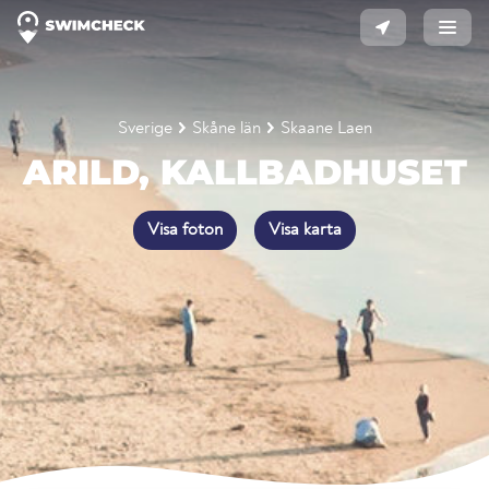
Sverige
Skåne län
Skaane Laen
ARILD, KALLBADHUSET
Visa foton
Visa karta