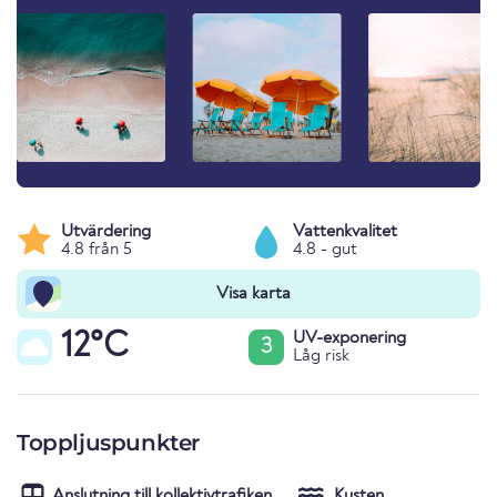
Utvärdering
Vattenkvalitet
4.8 från 5
4.8 - gut
Visa karta
12°C
UV-exponering
3
Låg risk
Toppljuspunkter
Anslutning till kollektivtrafiken
Kusten