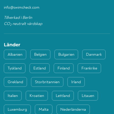
info@swimcheck.com
Tillverkad i Berlin
CO
neutralt värdskap
2
Länder
Albanien
Belgien
Bulgarien
Danmark
Tyskland
Estland
Finland
Frankrike
Grekland
Storbritannien
Irland
Italien
Kroatien
Lettland
Litauen
Luxemburg
Malta
Nederländerna