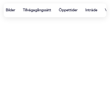
Bilder
Tillvägagångssätt
Öppettider
Inträde
Vat