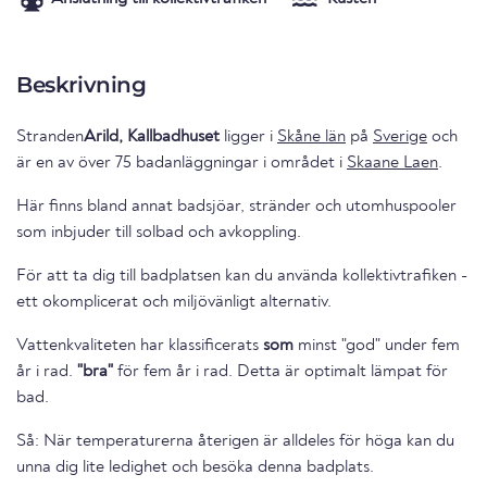
Beskrivning
Stranden
Arild, Kallbadhuset
ligger i
Skåne län
på
Sverige
och
är en av över 75 badanläggningar i området i
Skaane Laen
.
Här finns bland annat badsjöar, stränder och utomhuspooler
som inbjuder till solbad och avkoppling.
För att ta dig till badplatsen kan du använda kollektivtrafiken -
ett okomplicerat och miljövänligt alternativ.
Vattenkvaliteten har klassificerats
som
minst "god" under fem
år i rad.
"bra"
för fem år i rad. Detta är optimalt lämpat för
bad.
Så: När temperaturerna återigen är alldeles för höga kan du
unna dig lite ledighet och besöka denna badplats.