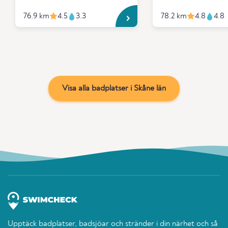
76.9 km
4.5
3.3
78.2 km
4.8
4.8
Visa alla badplatser i Skåne län
Upptäck badplatser, badsjöar och stränder i din närhet och så