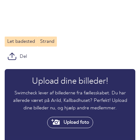
Let badested
Strand
Del
Upload dine billeder!
Swimcheck lever af billederne fra fællesskabet. Du har
allerede været på Arild, Kallbadhuset? Perfekt! Upload
dine billeder nu, og hjælp andre medlemmer.
Upload foto