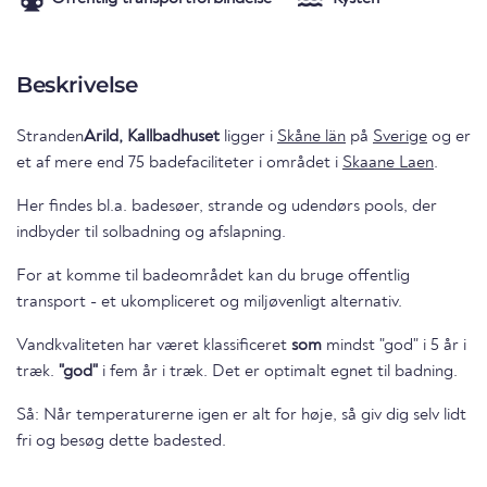
Beskrivelse
Stranden
Arild, Kallbadhuset
ligger i
Skåne län
på
Sverige
og er
et af mere end 75 badefaciliteter i området i
Skaane Laen
.
Her findes bl.a. badesøer, strande og udendørs pools, der
indbyder til solbadning og afslapning.
For at komme til badeområdet kan du bruge offentlig
transport - et ukompliceret og miljøvenligt alternativ.
Vandkvaliteten har været klassificeret
som
mindst "god" i 5 år i
træk.
"god"
i fem år i træk. Det er optimalt egnet til badning.
Så: Når temperaturerne igen er alt for høje, så giv dig selv lidt
fri og besøg dette badested.