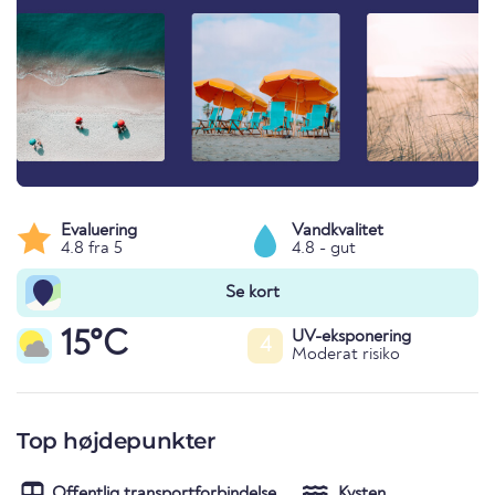
Evaluering
Vandkvalitet
4.8 fra 5
4.8 - gut
Se kort
15°C
UV-eksponering
4
Moderat risiko
Top højdepunkter
Offentlig transportforbindelse
Kysten