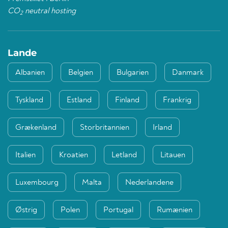
CO
neutral hosting
2
Lande
Albanien
Belgien
Bulgarien
Danmark
Tyskland
Estland
Finland
Frankrig
Grækenland
Storbritannien
Irland
Italien
Kroatien
Letland
Litauen
Luxembourg
Malta
Nederlandene
Østrig
Polen
Portugal
Rumænien