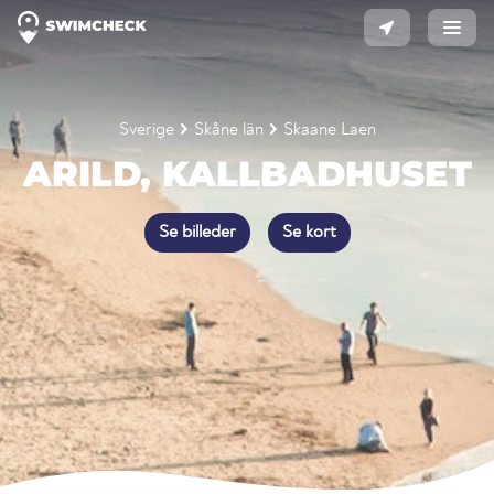
Sverige
Skåne län
Skaane Laen
ARILD, KALLBADHUSET
Se billeder
Se kort