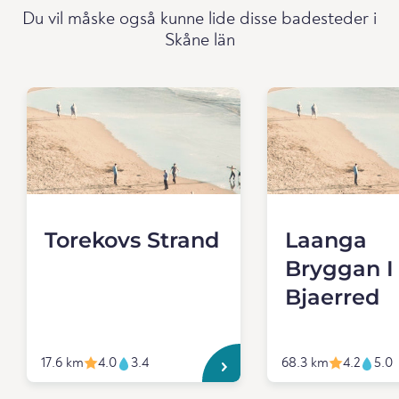
Du vil måske også kunne lide disse badesteder i
Skåne län
Torekovs Strand
Laanga
Bryggan I
Bjaerred
17.6 km
4.0
3.4
68.3 km
4.2
5.0