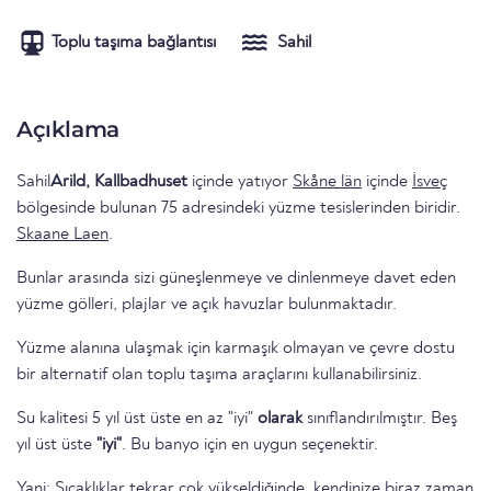
Toplu taşıma bağlantısı
Sahil
Açıklama
Sahil
Arild, Kallbadhuset
içinde yatıyor
Skåne län
içinde
İsveç
bölgesinde bulunan 75 adresindeki yüzme tesislerinden biridir.
Skaane Laen
.
Bunlar arasında sizi güneşlenmeye ve dinlenmeye davet eden
yüzme gölleri, plajlar ve açık havuzlar bulunmaktadır.
Yüzme alanına ulaşmak için karmaşık olmayan ve çevre dostu
bir alternatif olan toplu taşıma araçlarını kullanabilirsiniz.
Su kalitesi 5 yıl üst üste en az "iyi"
olarak
sınıflandırılmıştır. Beş
yıl üst üste
"iyi"
. Bu banyo için en uygun seçenektir.
Yani: Sıcaklıklar tekrar çok yükseldiğinde, kendinize biraz zaman