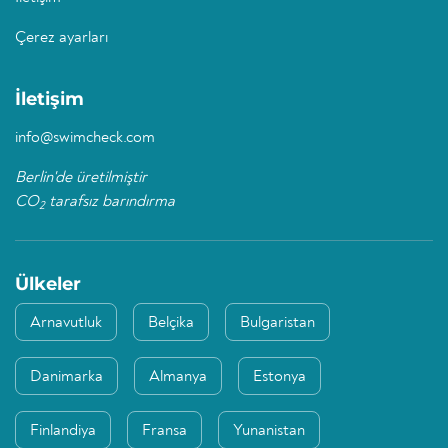
Çerez ayarları
İletişim
info@swimcheck.com
Berlin'de üretilmiştir
CO
tarafsız barındırma
2
Ülkeler
Arnavutluk
Belçika
Bulgaristan
Danimarka
Almanya
Estonya
Finlandiya
Fransa
Yunanistan