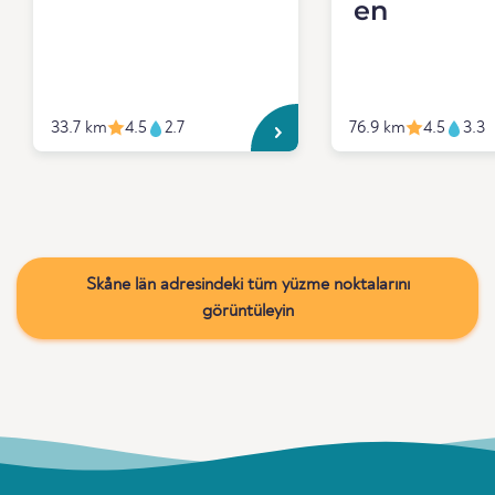
en
33.7 km
4.5
2.7
76.9 km
4.5
3.3
Skåne län adresindeki tüm yüzme noktalarını
görüntüleyin