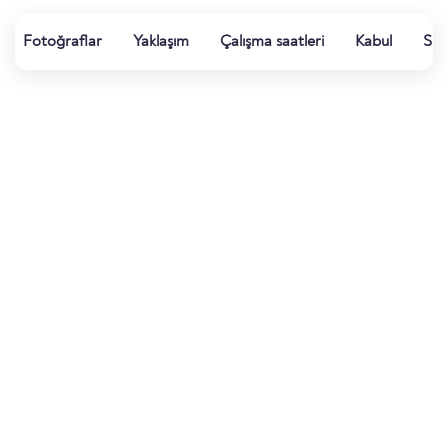
Fotoğraflar
Yaklaşım
Çalışma saatleri
Kabul
Su k