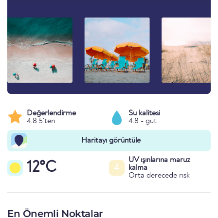
Değerlendirme
Su kalitesi
4.8 5'ten
4.8 - gut
Haritayı görüntüle
UV ışınlarına maruz
12°C
4
kalma
Orta derecede risk
En Önemli Noktalar