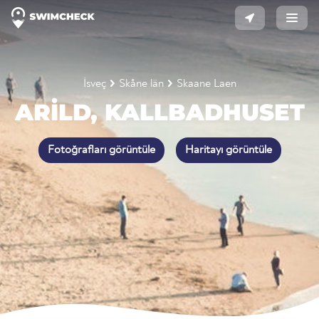
İsveç
Skåne län
Skaane Laen
ARILD, KALLBADHUSET
Fotoğrafları görüntüle
Haritayı görüntüle