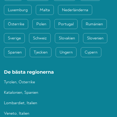
Luxemburg
Malta
Nederländerna
Österrike
Polen
Portugal
Rumänien
Sverige
Schweiz
Slovakien
Slovenien
Spanien
Tjeckien
Ungern
Cypern
De bästa regionerna
Tyrolen, Österrike
Katalonien, Spanien
Lombardiet, Italien
Veneto, Italien