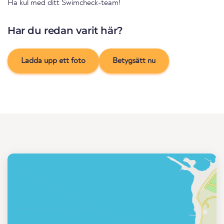
Ha kul med ditt Swimcheck-team!
Har du redan varit här?
Ladda upp ett foto
Betygsätt nu