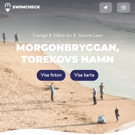
Sverige
Skåne län
Skaane Laen
MORGONBRYGGAN,
TOREKOVS HAMN
Visa foton
Visa karta