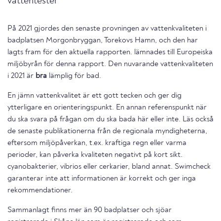
vattentester
På 2021 gjordes den senaste provningen av vattenkvaliteten i
badplatsen Morgonbryggan, Torekovs Hamn, och den har
lagts fram för den aktuella rapporten. lämnades till Europeiska
miljöbyrån för denna rapport. Den nuvarande vattenkvaliteten
i 2021 är
bra
lämplig för bad.
En jämn vattenkvalitet är ett gott tecken och ger dig
ytterligare en orienteringspunkt. En annan referenspunkt när
du ska svara på frågan om du ska bada här eller inte. Läs också
de senaste publikationerna från de regionala myndigheterna,
eftersom miljöpåverkan, t.ex. kraftiga regn eller varma
perioder, kan påverka kvaliteten negativt på kort sikt.
cyanobakterier, vibrios eller cerkarier, bland annat. Swimcheck
garanterar inte att informationen är korrekt och ger inga
rekommendationer.
Sammanlagt finns mer än 90 badplatser och sjöar