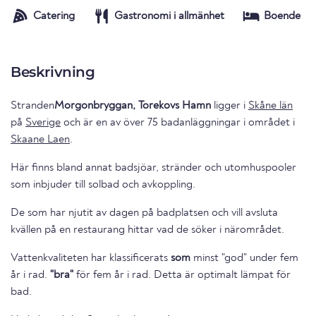
Catering
Gastronomi i allmänhet
Boende
Beskrivning
Stranden
Morgonbryggan, Torekovs Hamn
ligger i
Skåne län
på
Sverige
och är en av över 75 badanläggningar i området i
Skaane Laen
.
Här finns bland annat badsjöar, stränder och utomhuspooler
som inbjuder till solbad och avkoppling.
De som har njutit av dagen på badplatsen och vill avsluta
kvällen på en restaurang hittar vad de söker i närområdet.
Vattenkvaliteten har klassificerats
som
minst "god" under fem
år i rad.
"bra"
för fem år i rad. Detta är optimalt lämpat för
bad.