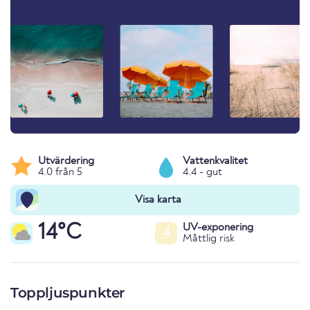
Utvärdering
Vattenkvalitet
4.0 från 5
4.4 - gut
Visa karta
14°C
UV-exponering
4
Måttlig risk
Toppljuspunkter