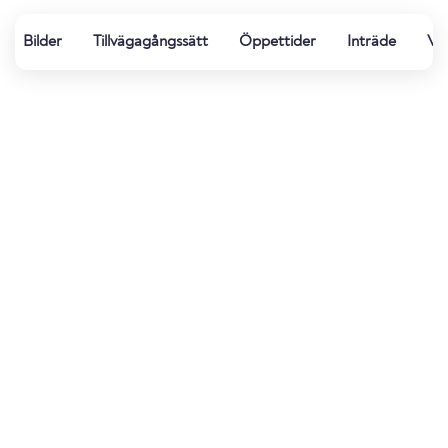
Bilder
Tillvägagångssätt
Öppettider
Inträde
Vat