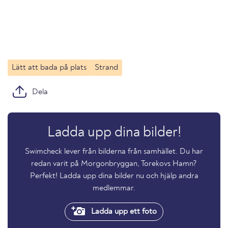
Lätt att bada på plats
Strand
Dela
Ladda upp dina bilder!
Swimcheck lever från bilderna från samhället. Du har
redan varit på Morgonbryggan, Torekovs Hamn?
Perfekt! Ladda upp dina bilder nu och hjälp andra
medlemmar.
Ladda upp ett foto