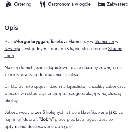
Catering
Gastronomia w ogóle
Zakwaterow
Opis
Plaża
Morgonbryggan, Torekovs Hamn
leży w
Skania län
w
Szwecja
i jest jednym z ponad 75 kąpielisk na terenie
Skaane
Laen
.
Należą do nich jeziora kąpielowe, plaże i baseny zewnętrzne,
które zapraszają do opalania i relaksu.
Ci, którzy miło spędzili dzień na kąpielisku i chcieliby zakończyć
wieczór w restauracji, znajdą to, czego szukają w najbliższej
okolicy.
Jakość wody przez 5 kolejnych lat była klasyfikowana
jako
co
najmniej "dobra".
"dobry"
przez pięć lat z rzędu. Jest to
optymalnie dostosowane do kąpieli.