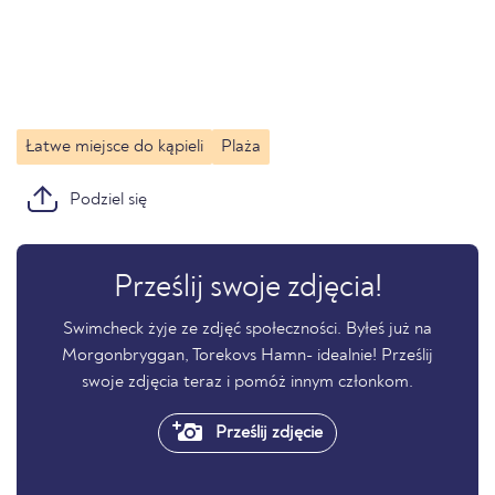
Łatwe miejsce do kąpieli
Plaża
Podziel się
Prześlij swoje zdjęcia!
Swimcheck żyje ze zdjęć społeczności. Byłeś już na
Morgonbryggan, Torekovs Hamn- idealnie! Prześlij
swoje zdjęcia teraz i pomóż innym członkom.
Prześlij zdjęcie