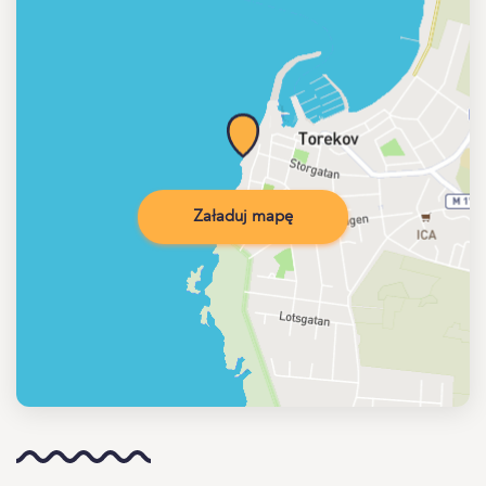
Załaduj mapę