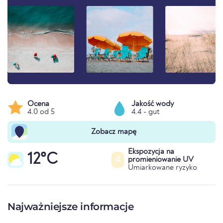
Ocena
Jakość wody
4.0 od 5
4.4 - gut
Zobacz mapę
Ekspozycja na
12°C
4
promieniowanie UV
Umiarkowane ryzyko
Najważniejsze informacje