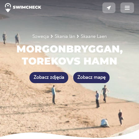
Szwecja
Skania län
Skaane Laen
MORGONBRYGGAN,
TOREKOVS HAMN
Zobacz zdjęcia
Zobacz mapę