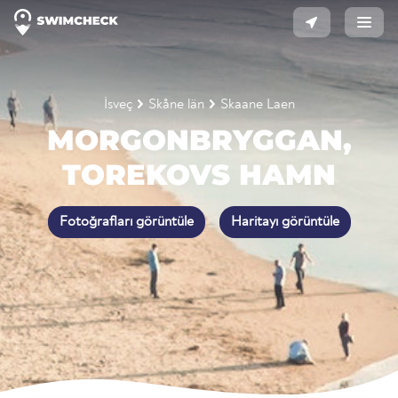
İsveç
Skåne län
Skaane Laen
MORGONBRYGGAN,
TOREKOVS HAMN
Fotoğrafları görüntüle
Haritayı görüntüle