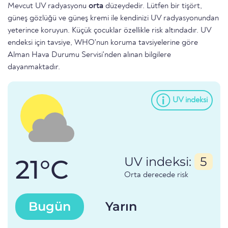
Mevcut UV radyasyonu
orta
düzeydedir. Lütfen bir tişört,
güneş gözlüğü ve güneş kremi ile kendinizi UV radyasyonundan
yeterince koruyun. Küçük çocuklar özellikle risk altındadır. UV
endeksi için tavsiye, WHO'nun koruma tavsiyelerine göre
Alman Hava Durumu Servisi'nden alınan bilgilere
dayanmaktadır.
UV indeksi
21°C
UV indeksi:
5
Orta derecede risk
Bugün
Yarın