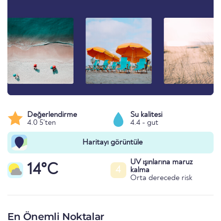
Değerlendirme
Su kalitesi
4.0 5'ten
4.4 - gut
Haritayı görüntüle
UV ışınlarına maruz
14°C
4
kalma
Orta derecede risk
En Önemli Noktalar