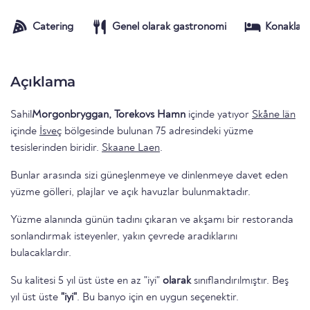
Catering
Genel olarak gastronomi
Konaklam
Açıklama
Sahil
Morgonbryggan, Torekovs Hamn
içinde yatıyor
Skåne län
içinde
İsveç
bölgesinde bulunan 75 adresindeki yüzme
tesislerinden biridir.
Skaane Laen
.
Bunlar arasında sizi güneşlenmeye ve dinlenmeye davet eden
yüzme gölleri, plajlar ve açık havuzlar bulunmaktadır.
Yüzme alanında günün tadını çıkaran ve akşamı bir restoranda
sonlandırmak isteyenler, yakın çevrede aradıklarını
bulacaklardır.
Su kalitesi 5 yıl üst üste en az "iyi"
olarak
sınıflandırılmıştır. Beş
yıl üst üste
"iyi"
. Bu banyo için en uygun seçenektir.