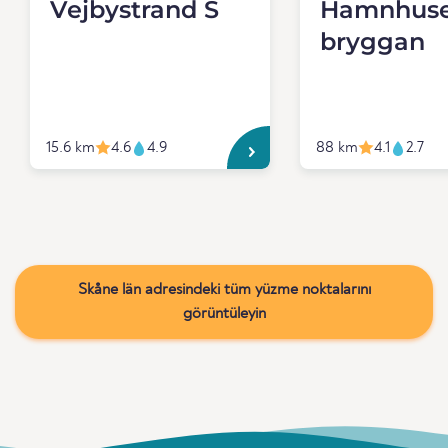
Vejbystrand S
Hamnhuse
bryggan
15.6 km
4.6
4.9
88 km
4.1
2.7
Skåne län adresindeki tüm yüzme noktalarını
görüntüleyin