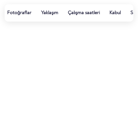
Fotoğraflar
Yaklaşım
Çalışma saatleri
Kabul
Su k