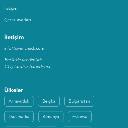
İletişim
Çerez ayarları
İletişim
info@swimcheck.com
Berlin'de üretilmiştir
CO
tarafsız barındırma
2
Ülkeler
Arnavutluk
Belçika
Bulgaristan
Danimarka
Almanya
Estonya