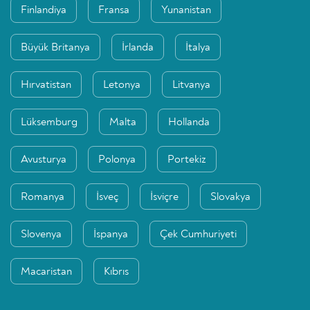
Finlandiya
Fransa
Yunanistan
Büyük Britanya
İrlanda
İtalya
Hırvatistan
Letonya
Litvanya
Lüksemburg
Malta
Hollanda
Avusturya
Polonya
Portekiz
Romanya
İsveç
İsviçre
Slovakya
Slovenya
İspanya
Çek Cumhuriyeti
Macaristan
Kıbrıs