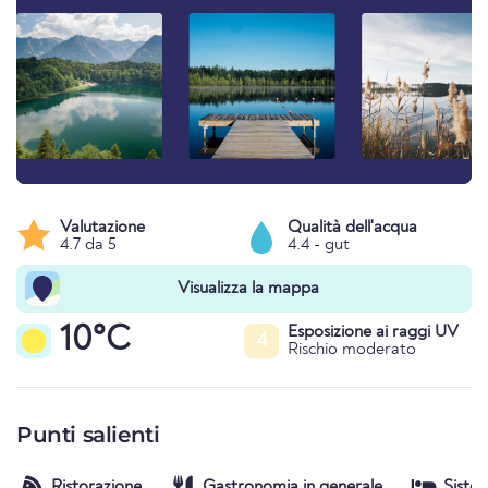
Valutazione
Qualità dell'acqua
4.7 da 5
4.4 - gut
Visualizza la mappa
10°C
Esposizione ai raggi UV
4
Rischio moderato
Punti salienti
Ristorazione
Gastronomia in generale
Siste