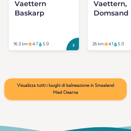
Vaettern
Vaettern,
Baskarp
Domsand
16.3 km
4.7
5.0
26 km
4.1
5.0
Visualizza tutti i luoghi di balneazione in Smaaland
Med Oearna