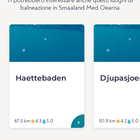
Ti potrebbero interessare anche questi luoghi di
balneazione in Smaaland Med Oearna
Haettebaden
Djupasjoe
67.5 km
4.3
5.0
151.9 km
4.2
5.0