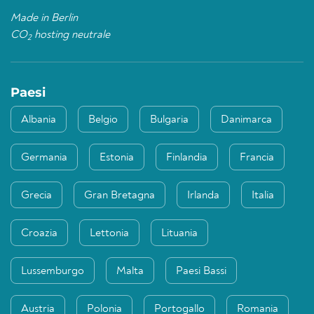
Made in Berlin
CO
hosting neutrale
2
Paesi
Albania
Belgio
Bulgaria
Danimarca
Germania
Estonia
Finlandia
Francia
Grecia
Gran Bretagna
Irlanda
Italia
Croazia
Lettonia
Lituania
Lussemburgo
Malta
Paesi Bassi
Austria
Polonia
Portogallo
Romania