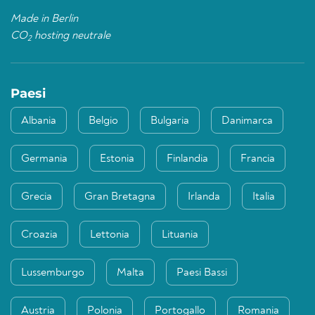
Made in Berlin
CO
hosting neutrale
2
Paesi
Albania
Belgio
Bulgaria
Danimarca
Germania
Estonia
Finlandia
Francia
Grecia
Gran Bretagna
Irlanda
Italia
Croazia
Lettonia
Lituania
Lussemburgo
Malta
Paesi Bassi
Austria
Polonia
Portogallo
Romania