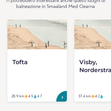
Ti potrebbero interessare anche questi luoghi di
balneazione in Smaaland Med Oearna
Tofta
Visby,
Norderstr
28.9 km
4.5
4.7
37.4 km
4.2