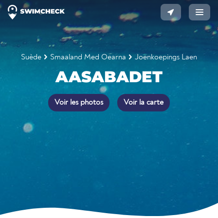
Suède
Smaaland Med Oearna
Joenkoepings Laen
AASABADET
Voir les photos
Voir la carte