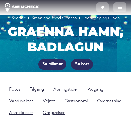
Sverige
Smaaland Med Oearna
Joenkoepings Laen
GRAENNA HAMN,
BADLAGUN
Se billeder
Se kort
Fotos
Tilgang
Åbningstider
Adgang
Vandkvalitet
Vejret
Gastronomi
Overnatning
Anmeldelser
Omgivelser