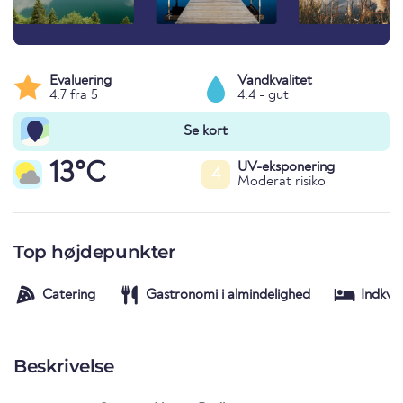
Evaluering
Vandkvalitet
4.7 fra 5
4.4 - gut
Se kort
13°C
UV-eksponering
4
Moderat risiko
Top højdepunkter
Catering
Gastronomi i almindelighed
Indkva
Beskrivelse