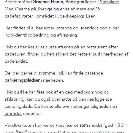
Badeområdet
Graenna Hamn, Badlagun
ligger i
Smaaland
Med Oearna
på
Sverige
og er et af mere end 16
badefaciliteter i området i
Joenkoepings Laen
.
Her findes bl.a. badesøer, strande og udendørs pools, der
indbyder til solbadning og afslapning.
Hvis du har lyst til at slutte aftenen på en restaurant efter
badeturen, finder du helt sikkert det rette tilbud i nærheden af
badelandet.
De, der gerne vil svømme i bil, kan finde passende
parkeringspladser
i nærheden.
Hvis du ikke har fået nok af en dag med svømning og
afslapning, kan du også overnatte på den nærliggende
campingplads. Du kan se alle
overnatningsmulighederne i
området
nedenfor.
Vandkvaliteten har været klassificeret
som
mindst "god" i 5 år i
træk.
"god"
i fem år i træk. Det er optimalt egnet til badning.