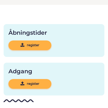
Åbningstider
register
Adgang
register