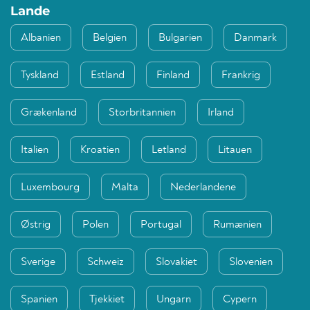
Lande
Albanien
Belgien
Bulgarien
Danmark
Tyskland
Estland
Finland
Frankrig
Grækenland
Storbritannien
Irland
Italien
Kroatien
Letland
Litauen
Luxembourg
Malta
Nederlandene
Østrig
Polen
Portugal
Rumænien
Sverige
Schweiz
Slovakiet
Slovenien
Spanien
Tjekkiet
Ungarn
Cypern