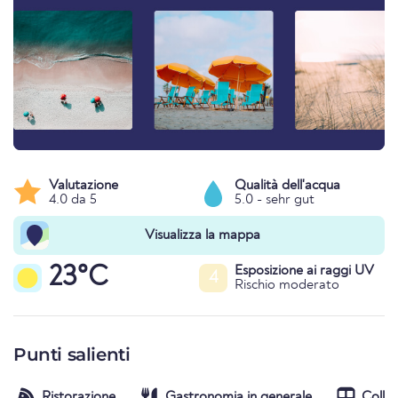
Valutazione
Qualità dell'acqua
4.0 da 5
5.0 - sehr gut
Visualizza la mappa
23°C
Esposizione ai raggi UV
4
Rischio moderato
Punti salienti
Ristorazione
Gastronomia in generale
Colle