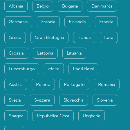
Albania
Belgio
Bulgaria
Danimarca
Germania
Estonia
Finlandia
Francia
Grecia
Gran Bretagna
Irlanda
Italia
Croazia
Lettonia
Lituania
Lussemburgo
Malta
Paesi Bassi
Austria
Polonia
Portogallo
Romania
Svezia
Svizzera
Slovacchia
Slovenia
Spagna
Repubblica Ceca
Ungheria