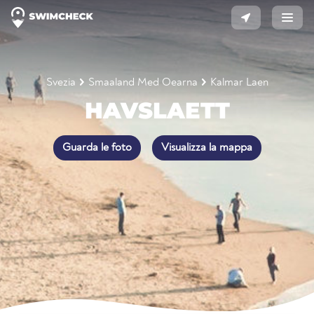
Svezia
Smaaland Med Oearna
Kalmar Laen
HAVSLAETT
Guarda le foto
Visualizza la mappa