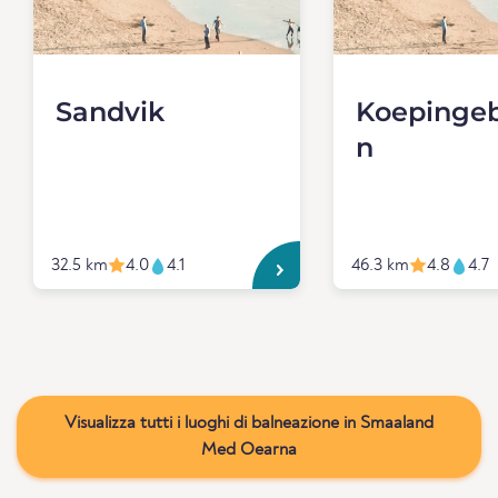
Sandvik
Koepinge
n
32.5 km
4.0
4.1
46.3 km
4.8
4.7
Visualizza tutti i luoghi di balneazione in Smaaland
Med Oearna