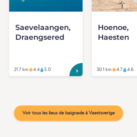
Saevelaangen,
Hoenoe,
Draengsered
Haesten
21.7 km
4.4
5.0
30.1 km
4.7
4.6
Voir tous les lieux de baignade à Vaestsverige