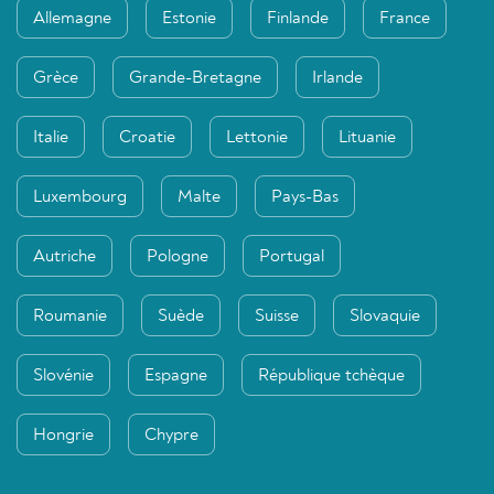
Allemagne
Estonie
Finlande
France
Grèce
Grande-Bretagne
Irlande
Italie
Croatie
Lettonie
Lituanie
Luxembourg
Malte
Pays-Bas
Autriche
Pologne
Portugal
Roumanie
Suède
Suisse
Slovaquie
Slovénie
Espagne
République tchèque
Hongrie
Chypre